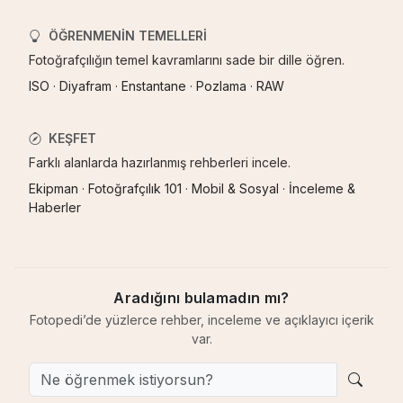
ÖĞRENMENIN TEMELLERI
Fotoğrafçılığın temel kavramlarını sade bir dille öğren.
ISO
·
Diyafram
·
Enstantane
·
Pozlama
·
RAW
KEŞFET
Farklı alanlarda hazırlanmış rehberleri incele.
Ekipman
·
Fotoğrafçılık 101
·
Mobil & Sosyal
·
İnceleme &
Haberler
Aradığını bulamadın mı?
Fotopedi’de yüzlerce rehber, inceleme ve açıklayıcı içerik
var.