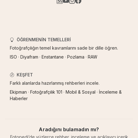
ÖĞRENMENIN TEMELLERI
Fotoğrafçılığın temel kavramlarını sade bir dille öğren.
ISO
·
Diyafram
·
Enstantane
·
Pozlama
·
RAW
KEŞFET
Farklı alanlarda hazırlanmış rehberleri incele.
Ekipman
·
Fotoğrafçılık 101
·
Mobil & Sosyal
·
İnceleme &
Haberler
Aradığını bulamadın mı?
Fotopedi’de yüzlerce rehber, inceleme ve açıklayıcı içerik