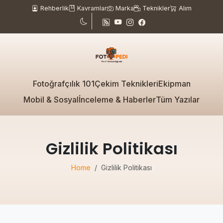
Rehberlik
Kavramlar
Marka
Teknikler
Alım
Fotoğrafçılık 101
Çekim Teknikleri
Ekipman
Mobil & Sosyal
İnceleme & Haberler
Tüm Yazılar
Gizlilik Politikası
Home
Gizlilik Politikası