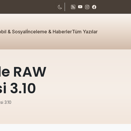
bil & Sosyal
İnceleme & Haberler
Tüm Yazılar
ile RAW
 3.10
i 3.10