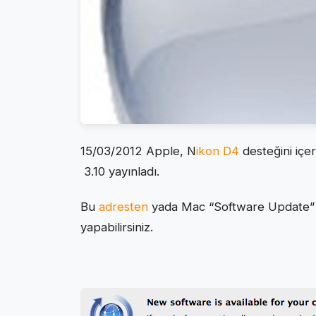
15/03/2012 Apple, N
ikon D4
desteğini iç
3.10 yayınladı.
Bu
adresten
yada Mac “Software Update” 
yapabilirsiniz.