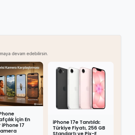
kumaya devam edebilirsin.
iPhone
fçılık İçin En
iPhone 17e Tanıtıldı:
 iPhone 17
Türkiye Fiyatı, 256 GB
 Kamera
Standartı ve Pix-E