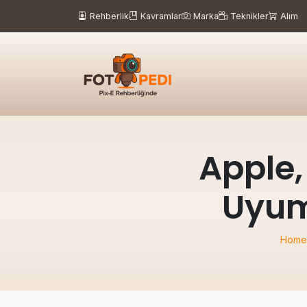
Rehberlik
Kavramlar
Marka
Teknikler
Alım
Apple,
Uyum
Home