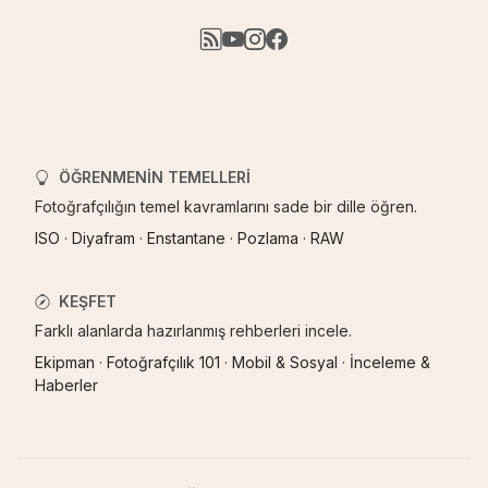
ÖĞRENMENIN TEMELLERI
Fotoğrafçılığın temel kavramlarını sade bir dille öğren.
ISO
·
Diyafram
·
Enstantane
·
Pozlama
·
RAW
KEŞFET
Farklı alanlarda hazırlanmış rehberleri incele.
Ekipman
·
Fotoğrafçılık 101
·
Mobil & Sosyal
·
İnceleme &
Haberler