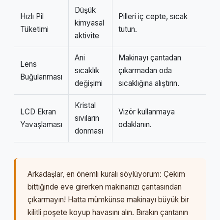
Düşük
Hızlı Pil
Pilleri iç cepte, sıcak
kimyasal
Tüketimi
tutun.
aktivite
Ani
Makinayı çantadan
Lens
sıcaklık
çıkarmadan oda
Buğulanması
değişimi
sıcaklığına alıştırın.
Kristal
LCD Ekran
Vizör kullanmaya
sıvıların
Yavaşlaması
odaklanın.
donması
Arkadaşlar, en önemli kuralı söylüyorum: Çekim
bittiğinde eve girerken makinanızı çantasından
çıkarmayın! Hatta mümkünse makinayı büyük bir
kilitli poşete koyup havasını alın. Bırakın çantanın