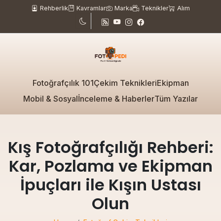
Rehberlik
Kavramlar
Marka
Teknikler
Alım
Fotoğrafçılık 101
Çekim Teknikleri
Ekipman
Mobil & Sosyal
İnceleme & Haberler
Tüm Yazılar
Kış Fotoğrafçılığı Rehberi:
Kar, Pozlama ve Ekipman
İpuçları ile Kışın Ustası
Olun