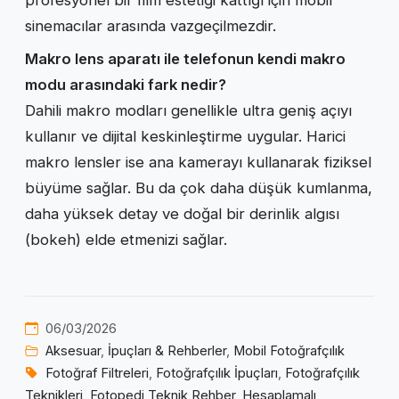
profesyonel bir film estetiği kattığı için mobil
sinemacılar arasında vazgeçilmezdir.
Makro lens aparatı ile telefonun kendi makro
modu arasındaki fark nedir?
Dahili makro modları genellikle ultra geniş açıyı
kullanır ve dijital keskinleştirme uygular. Harici
makro lensler ise ana kamerayı kullanarak fiziksel
büyüme sağlar. Bu da çok daha düşük kumlanma,
daha yüksek detay ve doğal bir derinlik algısı
(bokeh) elde etmenizi sağlar.
06/03/2026
Aksesuar
,
İpuçları & Rehberler
,
Mobil Fotoğrafçılık
Fotoğraf Filtreleri
,
Fotoğrafçılık İpuçları
,
Fotoğrafçılık
Teknikleri
,
Fotopedi Teknik Rehber
,
Hesaplamalı