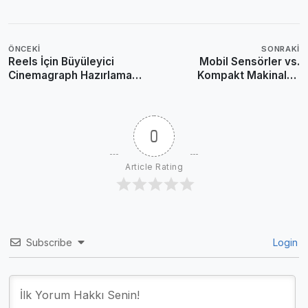
ÖNCEKI
SONRAKI
Reels İçin Büyüleyici
Mobil Sensörler vs.
Cinemagraph Hazırlama
Kompakt Makinalar:
Rehberi: 2026 Trendleri
2026’da Hangisi
Kazanıyor?
0
Article Rating
Subscribe
Login