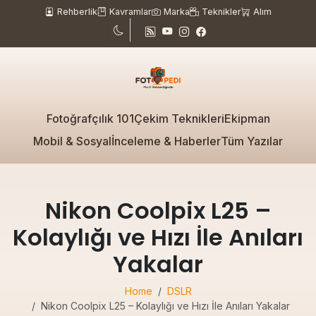
Rehberlik
Kavramlar
Marka
Teknikler
Alım
Fotoğrafçılık 101
Çekim Teknikleri
Ekipman
Mobil & Sosyal
İnceleme & Haberler
Tüm Yazılar
Nikon Coolpix L25 –
Kolaylığı ve Hızı İle Anıları
Yakalar
Home
DSLR
Nikon Coolpix L25 – Kolaylığı ve Hızı İle Anıları Yakalar