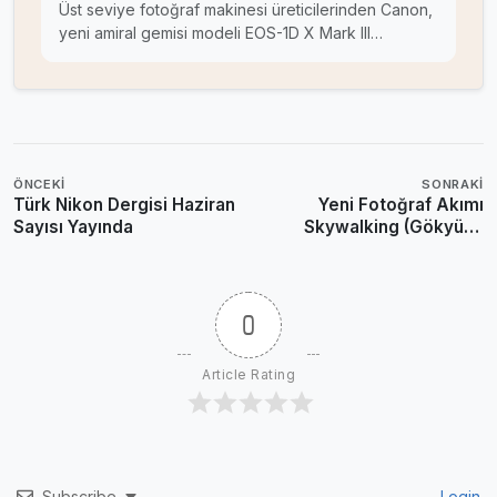
Üst seviye fotoğraf makinesi üreticilerinden Canon,
yeni amiral gemisi modeli EOS-1D X Mark III…
ÖNCEKI
SONRAKI
Türk Nikon Dergisi Haziran
Yeni Fotoğraf Akımı
Sayısı Yayında
Skywalking (Gökyüzü
Yürüşü)
0
Article Rating
Subscribe
Login