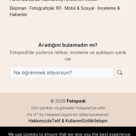
Ekipman
·
Fotoğrafçılık 101
·
Mobil & Sosyal
·
İnceleme &
Haberler
Aradığını bulamadın mı?
Fotopedi’de yüzlerce rehber, inceleme ve açıklayıcı içerik
var.
© 2026
Fotopedi
Tüm içerikler ve görseller Fotopedi’ye aittir.
Pix-E™ by Fotopedi özgün bir dijital karakterdir.
Hakkımızda
Telif & Kullanım
Gizlilik
İletişim
We use cookies to ensure that we give you the best experience