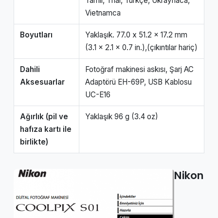
Tamil, Thai, Türkçe, Ukraynaca,
Vietnamca
Boyutları
Yaklaşık. 77.0 x 51.2 x 17.2 mm
(3.1 x 2.1 x 0.7 in.),(çıkıntılar hariç)
Dahili
Fotoğraf makinesi askısı, Şarj AC
Aksesuarlar
Adaptörü EH-69P, USB Kablosu
UC-E16
Ağırlık (pil ve
Yaklaşık 96 g (3.4 oz)
hafıza kartı ile
birlikte)
Nikon