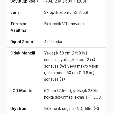
Boyutu(piksel)
1704) 2 M (1600 x 1200)
Lens
3x optik zoom / f/3.3-5.9
Titreşim
Elektronik VR (movies)
Azaltma
Dijital Zoom
4x’e kadar
Odak Menzili
Yaklaşık 50 cm (1 ft 8 in.)
sonsuza; yaklaşık 5 cm (2 in.)
sonsuza (W) veya makro yakın
çekim modu 50 cm (1 ft 8 in.)
sonsuza (T)
LCD Monitör
6.2 cm (2.5-in.), yaklaşık 230k-
nokta dokunmatil ekran TFT LCD
Diyafram
Elektronik seçimli (ND) filtre (-3