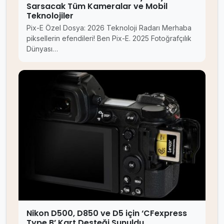
Sarsacak Tüm Kameralar ve Mobil
Teknolojiler
Pix-E Özel Dosya: 2026 Teknoloji Radarı Merhaba
piksellerin efendileri! Ben Pix-E. 2025 Fotoğrafçılık
Dünyası…
Nikon D500, D850 ve D5 için ‘CFexpress
Type B’ Kart Desteği Sunuldu