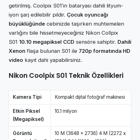
getirilmiş. Coolpix S01′in bataryası dahili lityum-
iyon şarj edilebilir pildir.
Çocuk oyuncağı
büyüklüğünde
cebinizde taşırken muhtemelen
varlığını bile hissetmeyeceğiniz Nikon Collpix
S01
10.10 megapiksel
CCD
sensöre sahiptir.
Dahili
Xenon
flaşa bulunan S01 ile
720p formatında HD
video
kayıt dahi yapabilirsiniz.
Nikon Coolpix S01 Teknik Özellikleri
Kamera Tipi
Kompakt dijital fotoğraf makinesi
Etkin Piksel
10.1 milyon
(Megapiksel)
Görüntü
10 M (3648 x 2736) 4 M (2272 x