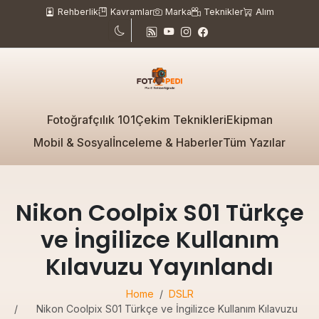
Rehberlik
Kavramlar
Marka
Teknikler
Alım
Fotoğrafçılık 101
Çekim Teknikleri
Ekipman
Mobil & Sosyal
İnceleme & Haberler
Tüm Yazılar
Nikon Coolpix S01 Türkçe
ve İngilizce Kullanım
Kılavuzu Yayınlandı
Home
DSLR
Nikon Coolpix S01 Türkçe ve İngilizce Kullanım Kılavuzu