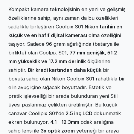
Kompakt kamera teknolojisinin en yeni ve gelişmiş
özelliklerine sahip, aynı zaman da bu özellikleri
sadelikle birleştiren Coolpix S01
Nikon tarihin en
küçük ve en hafif dijital kamerası
olma özelliğini
taşıyor. Sadece 96 gram ağırlığında (batarya ile
birlikte) olan Coolpix S01,
77 mm genişlik, 51.2
mm yükseklik ve 17.2 mm derinlik
ölçülerine
sahiptir.
Bir kredi kartından daha küçük
bir
boyuta sahip olan Nikon Coolpix S01 rahatlıkla bir
elin avuç içine sığacak boyuttadır. Estetik ve
pratik işlevselliği bir arada bulunduran yeni Stil
üyesi paslanmaz çelikten üretilmiştir. Bu küçük
canavar Coollpix S01′de
2.5 inç LCD
dokunmatik
ekran bulunuyor.
4.1 – 12.3mm
odak aralığına
sahip lensi ile
3x optik zoom
yeteneği bir araya