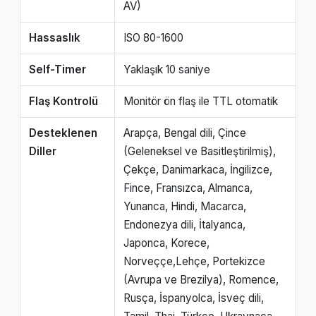
AV)
Hassaslık
ISO 80-1600
Self-Timer
Yaklaşık 10 saniye
Flaş Kontrolü
Monitör ön flaş ile TTL otomatik
Desteklenen
Arapça, Bengal dili, Çince
Diller
(Geleneksel ve Basitleştirilmiş),
Çekçe, Danimarkaca, İngilizce,
Fince, Fransızca, Almanca,
Yunanca, Hindi, Macarca,
Endonezya dili, İtalyanca,
Japonca, Korece,
Norveççe,Lehçe, Portekizce
(Avrupa ve Brezilya), Romence,
Rusça, İspanyolca, İsveç dili,