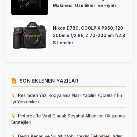
Makinesi, Özellikleri ve Fiyatı
Nikon D780, COOLPIX P950, 120-
300mm f/2.8E, Z 70-200mm f/2.8
S Lensler
SON EKLENEN YAZILAR
Resimden Yazı Kopyalama Nasıl Yapılır? (Ücretsiz En
İyi Yöntemler)
Pinterest’te Viral Olacak Seyahat Albümleri Oluşturma
Stratejileri
Deniz Kenarı ve Su Altı Mobil Çekim Teknikleri: Adım