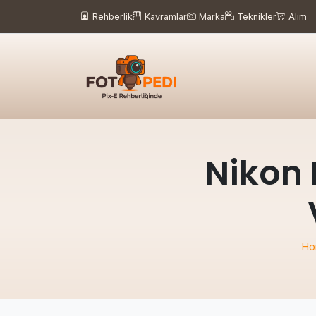
Rehberlik
Kavramlar
Marka
Teknikler
Alım
Nikon 
Ho