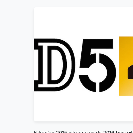
Nikon’un 2015 yılı sonu ya da 2016 başı gi