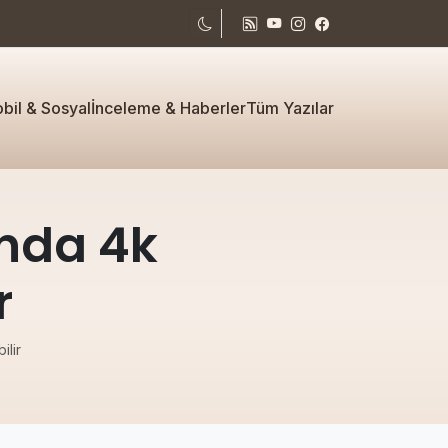
bil & Sosyal
İnceleme & Haberler
Tüm Yazılar
ında 4k
r
ilir