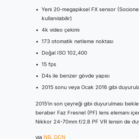
Yeni 20-megapiksel FX sensor (Socione
kullanılabilir)
4k video çekimi
173 otomatik netleme noktası
Doğal ISO 102,400
15 fps
D4s ile benzer gövde yapısı
2015 sonu veya Ocak 2016 gibi duyurulab
2015’in son çeyreği gibi duyurulması bekl
beraber Faz Fresnel (PF) lens elemanı içe
Nikkor 24-70mm f/2.8 PF VR lensin de duy
via
NR
,
DCN