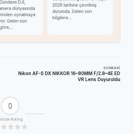
 Gündemi DJI,
2026 tarihine çevrilmiş
amera dünyasında
durumda. Gelen son
yerinden oynatmaya
bilgilere…
yor. Gelen son
 göre,…
SONRAKI
Nikon AF-S DX NIKKOR 16–80MM F/2.8–4E ED
VR Lens Duyuruldu
0
rticle Rating