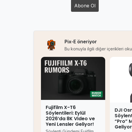
Pix-E öneriyor
Bu konuyla ilgili diğer içerikleri o
Fujifilm X-T6
DJI Os
Söylentileri: Eylül
Söylenti
2026’da 8K Video ve
“Pro” 
Yeni Lensler Geliyor!
Geliyor
Söylenti Gündemi Fujifilm