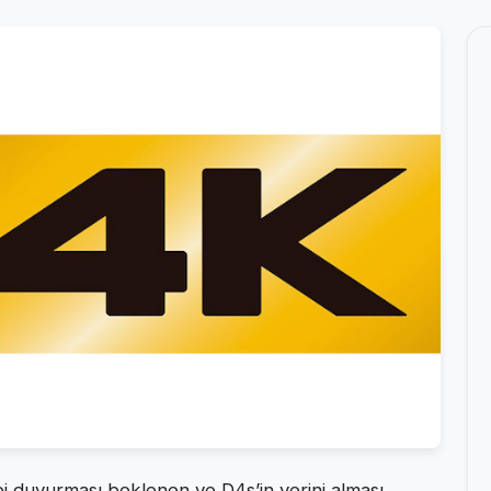
bi duyurması beklenen ve D4s’in yerini alması