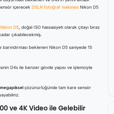
sensör içerecek
DSLR fotoğraf makinesi
Nikon D5
i
Nikon D5
, doğal ISO hassasiyeti olarak çıtayı biraz
kadar çıkabilecekmiş.
de barındırması beklenen Nikon D5 saniyede 15
nin D4s ile benzer gövde yapısı ve işlemciyle
-megapiksel
çözünürlüğünde tam kare sensör
ayabiliriz.
0 ve 4K Video ile Gelebilir