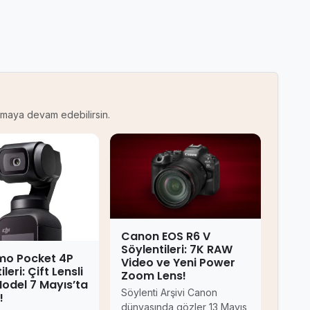
kumaya devam edebilirsin.
Canon EOS R6 V
Söylentileri: 7K RAW
mo Pocket 4P
Video ve Yeni Power
leri: Çift Lensli
Zoom Lens!
Model 7 Mayıs’ta
Söylenti Arşivi Canon
!
dünyasında gözler 13 Mayıs