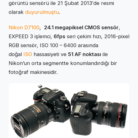
görüntü sensörü ile 21 Şubat 2013′de resmi
olarak
duyurulmuştu
.
Nikon D7100
,
24.1 megapiksel CMOS sensör
,
EXPEED 3 işlemci,
6fps
seri çekim hızı, 2016-pixel
RGB sensör, ISO 100 – 6400 arasında
doğal
ISO
hassasiyeti ve
51 AF noktası
ile
Nikon’un orta segmentte konumlandırdığı bir
fotoğraf makinesidir.