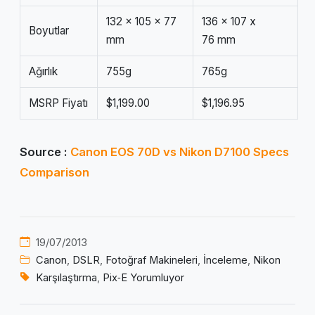
132 x 105 x 77
136 x 107 x
Boyutlar
mm
76 mm
Ağırlık
755g
765g
MSRP Fiyatı
$1,199.00
$1,196.95
Source :
Canon EOS 70D vs Nikon D7100 Specs
Comparison
19/07/2013
Canon
,
DSLR
,
Fotoğraf Makineleri
,
İnceleme
,
Nikon
Karşılaştırma
,
Pix‑E Yorumluyor