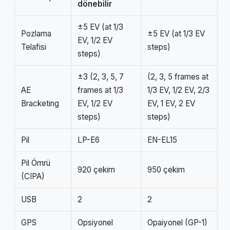
dönebilir
±5 EV (at 1/3
Pozlama
±5 EV (at 1/3 EV
EV, 1/2 EV
Telafisi
steps)
steps)
±3 (2, 3, 5, 7
(2, 3, 5 frames at
AE
frames at 1/3
1/3 EV, 1/2 EV, 2/3
Bracketing
EV, 1/2 EV
EV, 1 EV, 2 EV
steps)
steps)
Pil
LP-E6
EN-EL15
Pil Ömrü
920 çekim
950 çekim
(CIPA)
USB
2
2
GPS
Opsiyonel
Opaiyonel (GP-1)