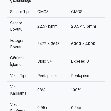
Çözünürlüğü
Sensor Tipi
CMOS
CMOS
Sensor
22.5x15mm
23.5×15.6mm
Boyutu
Fotoğraf
5472 x 3648
6000 x 4000
Boyutu
Görüntü
Digic 5+
Expeed 3
İşlemci
Vizör Tipi
Pentaprism
Pentaprism
Vizör
98%
100%
Kapsama
Vizör
0.95x
0.94x
Büyütme