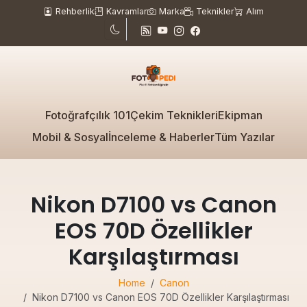
Rehberlik
Kavramlar
Marka
Teknikler
Alım
Fotoğrafçılık 101
Çekim Teknikleri
Ekipman
Mobil & Sosyal
İnceleme & Haberler
Tüm Yazılar
Nikon D7100 vs Canon
EOS 70D Özellikler
Karşılaştırması
Home
Canon
Nikon D7100 vs Canon EOS 70D Özellikler Karşılaştırması