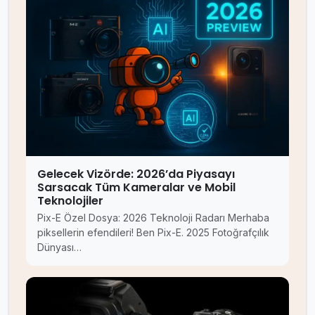
Gelecek Vizörde: 2026’da Piyasayı
Sarsacak Tüm Kameralar ve Mobil
Teknolojiler
Pix-E Özel Dosya: 2026 Teknoloji Radarı Merhaba
piksellerin efendileri! Ben Pix-E. 2025 Fotoğrafçılık
Dünyası…