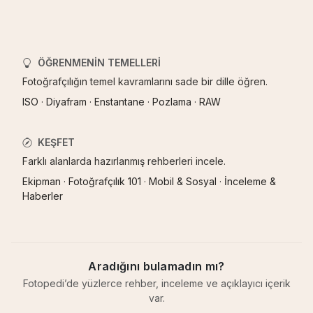
ÖĞRENMENIN TEMELLERI
Fotoğrafçılığın temel kavramlarını sade bir dille öğren.
ISO
·
Diyafram
·
Enstantane
·
Pozlama
·
RAW
KEŞFET
Farklı alanlarda hazırlanmış rehberleri incele.
Ekipman
·
Fotoğrafçılık 101
·
Mobil & Sosyal
·
İnceleme &
Haberler
Aradığını bulamadın mı?
Fotopedi’de yüzlerce rehber, inceleme ve açıklayıcı içerik
var.