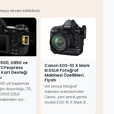
kumaya devam edebilirsin.
D500, D850 ve
Canon EOS-1D X Mark
 ‘CFexpress
III DSLR Fotoğraf
 Kart Desteği
Makinesi Özellikleri,
u
Fiyatı
20 yılı başlarında
Üst seviye fotoğraf
iğini duyurduğu, D5,
makinesi üreticilerinden
 D500 DSLR
Canon, yeni amiral gemisi
makineleri için…
modeli EOS-1D X Mark III…