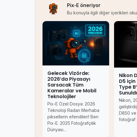
Pix-E öneriyor
Bu konuyla ilgili diğer içerikleri o
Gelecek Vizörde:
Nikon 
2026’da Piyasayı
D5 için
Sarsacak Tüm
Type B’
Kameralar ve Mobil
Sunuld
Teknolojiler
Nikon, 20
Pix-E Özel Dosya: 2026
geliştird
Teknoloji Radarı Merhaba
D850 ve
piksellerin efendileri! Ben
fotoğraf 
Pix-E. 2025 Fotoğrafçılık
Dünyası…