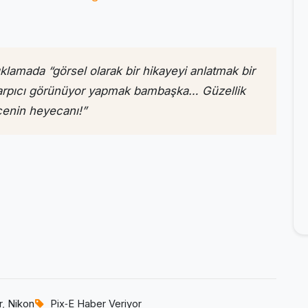
klamada “görsel olarak bir hikayeyi anlatmak bir
çarpıcı görünüyor yapmak bambaşka… Güzellik
cenin heyecanı!”
r
,
Nikon
Pix‑E Haber Veriyor