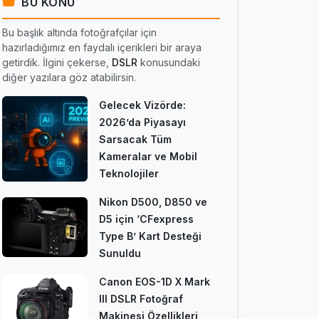
BU KONU
Bu başlık altında fotoğrafçılar için
hazırladığımız en faydalı içerikleri bir araya
getirdik. İlgini çekerse,
DSLR
konusundaki
diğer yazılara göz atabilirsin.
Gelecek Vizörde:
2026’da Piyasayı
Sarsacak Tüm
Kameralar ve Mobil
Teknolojiler
Nikon D500, D850 ve
D5 için ‘CFexpress
Type B’ Kart Desteği
Sunuldu
Canon EOS-1D X Mark
III DSLR Fotoğraf
Makinesi Özellikleri,