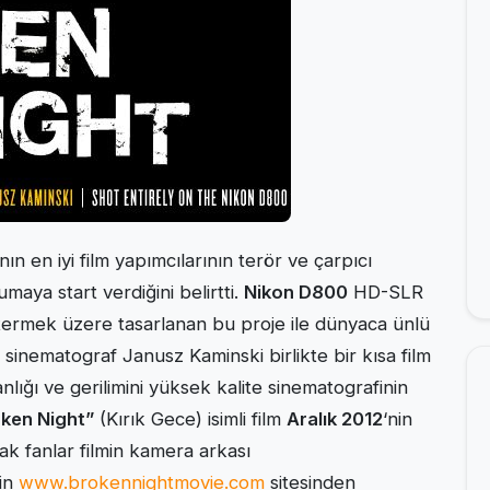
n en iyi film yapımcılarının terör ve çarpıcı
aya start verdiğini belirtti.
Nikon D800
HD-SLR
stermek üzere tasarlanan bu proje ile dünyaca ünlü
sinematograf Janusz Kaminski birlikte bir kısa film
nlığı ve gerilimini yüksek kalite sinematografinin
ken Night”
(Kırık Gece) isimli film
Aralık 2012
‘nin
ak fanlar filmin kamera arkası
nin
www.brokennightmovie.com
sitesinden