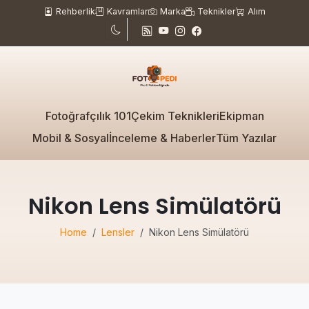
Rehberlik
Kavramlar
Marka
Teknikler
Alım
Fotoğrafçılık 101
Çekim Teknikleri
Ekipman
Mobil & Sosyal
İnceleme & Haberler
Tüm Yazılar
Nikon Lens Simülatörü
Home
Lensler
Nikon Lens Simülatörü