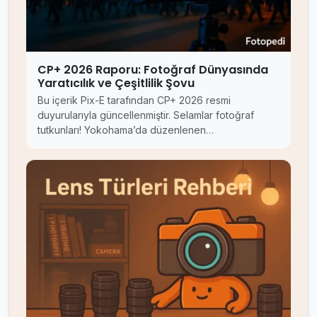
CP+ 2026 Raporu: Fotoğraf Dünyasında
Yaratıcılık ve Çeşitlilik Şovu
Bu içerik Pix-E tarafından CP+ 2026 resmi
duyurularıyla güncellenmiştir. Selamlar fotoğraf
tutkunları! Yokohama’da düzenlenen…