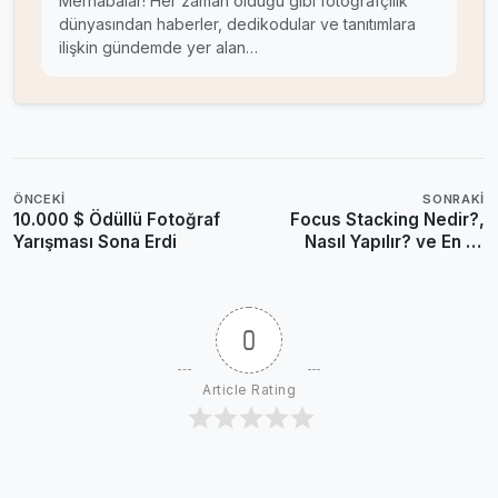
Merhabalar! Her zaman olduğu gibi fotoğrafçılık
dünyasından haberler, dedikodular ve tanıtımlara
ilişkin gündemde yer alan…
ÖNCEKI
SONRAKI
10.000 $ Ödüllü Fotoğraf
Focus Stacking Nedir?,
Yarışması Sona Erdi
Nasıl Yapılır? ve En İyi
“Focus Stacking”
Örnekleri
0
Article Rating