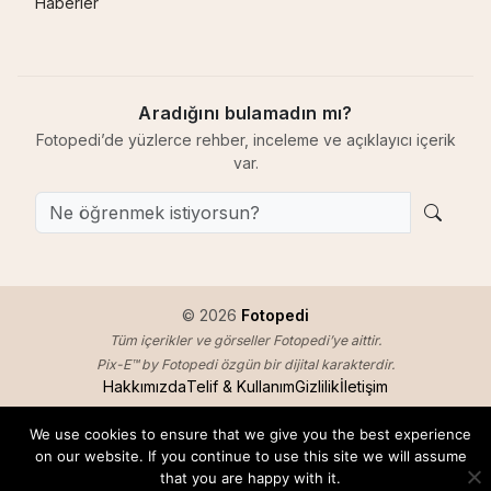
Haberler
Aradığını bulamadın mı?
Fotopedi’de yüzlerce rehber, inceleme ve açıklayıcı içerik
var.
© 2026
Fotopedi
Tüm içerikler ve görseller Fotopedi’ye aittir.
Pix-E™ by Fotopedi özgün bir dijital karakterdir.
Hakkımızda
Telif & Kullanım
Gizlilik
İletişim
We use cookies to ensure that we give you the best experience
on our website. If you continue to use this site we will assume
that you are happy with it.