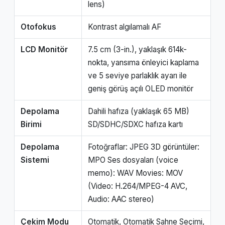
lens)
Otofokus
Kontrast algılamalı AF
LCD Monitör
7.5 cm (3-in.), yaklaşık 614k-
nokta, yansıma önleyici kaplama
ve 5 seviye parlaklık ayarı ile
geniş görüş açılı OLED monitör
Depolama
Dahili hafıza (yaklaşık 65 MB)
Birimi
SD/SDHC/SDXC hafıza kartı
Depolama
Fotoğraflar: JPEG 3D görüntüler:
Sistemi
MPO Ses dosyaları (voice
memo): WAV Movies: MOV
(Video: H.264/MPEG-4 AVC,
Audio: AAC stereo)
Çekim Modu
Otomatik, Otomatik Sahne Seçimi,