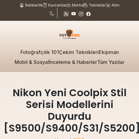
Rehberlik
Kavramlar
Marka
Teknikler
Alım
Fotoğrafçılık 101
Çekim Teknikleri
Ekipman
Mobil & Sosyal
İnceleme & Haberler
Tüm Yazılar
Nikon Yeni Coolpix Stil
Serisi Modellerini
Duyurdu
[S9500/S9400/S31/S5200