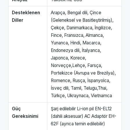
Desteklenen
Arapça, Bengal dili, Çince
Diller
(Geleneksel ve Basitleştirilmiş),
Çekçe, Danimarkaca, İngilizce,
Fince, Fransızca, Almanca,
Yunanca, Hindi, Macarca,
Endonezya dili, İtalyanca,
Japonca, Korece,
Norveççe,Lehçe, Farsça,
Portekizce (Avrupa ve Brezilya),
Romence, Rusça, İspanyolca,
İsveç dili, Tamil, Telugu,Thai,
Türkçe, Ukraynaca, Vietnamca
Güç
Şarj edilebilir Li-ion pil EN-EL12
Gereksinimi
(dahili aksesuar) AC Adaptör EH-
62F (ayrıca temin edilebilir)