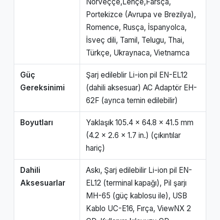
Norveççe,Lehçe,Farsça,
Portekizce (Avrupa ve Brezilya),
Romence, Rusça, İspanyolca,
İsveç dili, Tamil, Telugu, Thai,
Türkçe, Ukraynaca, Vietnamca
Güç
Şarj edileblir Li-ion pil EN-EL12
Gereksinimi
(dahili aksesuar) AC Adaptör EH-
62F (ayrıca temin edilebilir)
Boyutları
Yaklaşık 105.4 x 64.8 x 41.5 mm
(4.2 x 2.6 x 1.7 in.) (çıkıntılar
hariç)
Dahili
Askı, Şarj edilebilir Li-ion pil EN-
Aksesuarlar
EL12 (terminal kapağı), Pil şarjı
MH-65 (güç kablosu ile), USB
Kablo UC-E16, Fırça, ViewNX 2