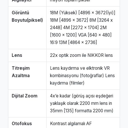
Görüntü
18M (Yüksek) [4896 x 3672(İyi)]
Boyutu(piksel)
18M [4896 x 3672] 8M [3264 x
2448] 4M [2272 x 1704] 2M
[1600 x 1200] VGA [640 x 480]
16:9 13M [4864 x 2736]
Lens
22x optik zoom ile NIKKOR lens
Titreşim
Lens kaydırma ve elktronik VR
Azaltma
kombinasyonu (fotoğraflar) Lens
kaydırma (filmler)
Dijital Zoom
4x’e kadar (görüş açısı eşdeğeri
yaklaşık olarak 2200 mm lens in
35mm [135] formatta 2200 mm)
Otofokus
Kontrast algılamalı AF