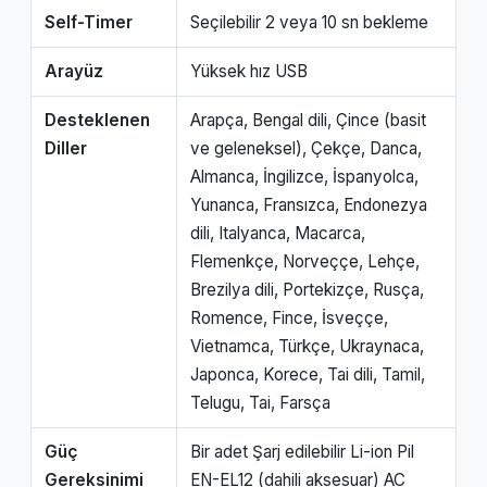
Self-Timer
Seçilebilir 2 veya 10 sn bekleme
Arayüz
Yüksek hız USB
Desteklenen
Arapça, Bengal dili, Çince (basit
Diller
ve geleneksel), Çekçe, Danca,
Almanca, İngilizce, İspanyolca,
Yunanca, Fransızca, Endonezya
dili, Italyanca, Macarca,
Flemenkçe, Norveççe, Lehçe,
Brezilya dili, Portekizçe, Rusça,
Romence, Fince, İsveççe,
Vietnamca, Türkçe, Ukraynaca,
Japonca, Korece, Tai dili, Tamil,
Telugu, Tai, Farsça
Güç
Bir adet Şarj edilebilir Li-ion Pil
Gereksinimi
EN-EL12 (dahili aksesuar) AC