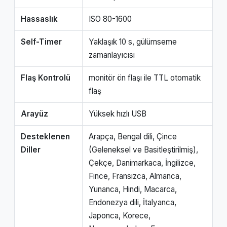
Hassaslık
ISO 80-1600
Self-Timer
Yaklaşık 10 s, gülümseme
zamanlayıcısı
Flaş Kontrolü
monitör ön flaşı ile TTL otomatik
flaş
Arayüz
Yüksek hızlı USB
Desteklenen
Arapça, Bengal dili, Çince
Diller
(Geleneksel ve Basitleştirilmiş),
Çekçe, Danimarkaca, İngilizce,
Fince, Fransızca, Almanca,
Yunanca, Hindi, Macarca,
Endonezya dili, İtalyanca,
Japonca, Korece,