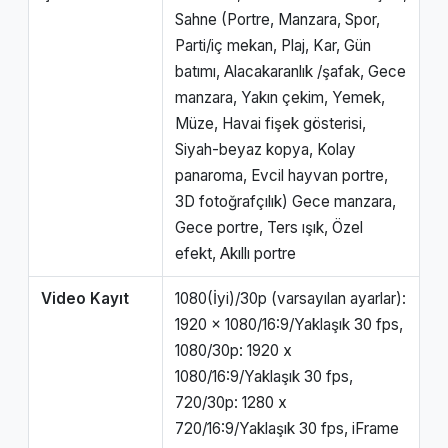
Sahne (Portre, Manzara, Spor,
Parti/iç mekan, Plaj, Kar, Gün
batımı, Alacakaranlık /şafak, Gece
manzara, Yakın çekim, Yemek,
Müze, Havai fişek gösterisi,
Siyah-beyaz kopya, Kolay
panaroma, Evcil hayvan portre,
3D fotoğrafçılık) Gece manzara,
Gece portre, Ters ışık, Özel
efekt, Akıllı portre
Video Kayıt
1080(İyi)/30p (varsayılan ayarlar):
1920 x 1080/16:9/Yaklaşık 30 fps,
1080/30p: 1920 x
1080/16:9/Yaklaşık 30 fps,
720/30p: 1280 x
720/16:9/Yaklaşık 30 fps, iFrame