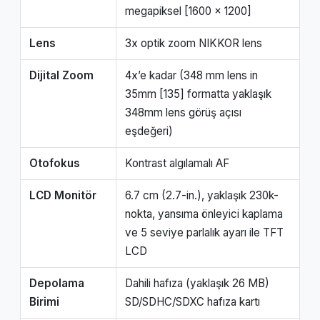
megapiksel [1600 x 1200]
Lens
3x optik zoom NIKKOR lens
Dijital Zoom
4x’e kadar (348 mm lens in
35mm [135] formatta yaklaşık
348mm lens görüş açısı
eşdeğeri)
Otofokus
Kontrast algılamalı AF
LCD Monitör
6.7 cm (2.7-in.), yaklaşık 230k-
nokta, yansıma önleyici kaplama
ve 5 seviye parlalık ayarı ile TFT
LCD
Depolama
Dahili hafıza (yaklaşık 26 MB)
Birimi
SD/SDHC/SDXC hafıza kartı