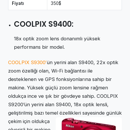
Fiyatı
350$
COOLPIX S9400:
18x optik zoom lens donanımlı yüksek
performans bir model.
COOLPIX S9300′
ün yerini alan S9400, 22x optik
zoom özelliği olan, Wi-Fi bağlantısı ile
desteklenen ve GPS fonksiyonlarına sahip bir
makine. Yüksek güçlü zoom lensine rağmen
oldukça ince ve şık bir gövdeye sahip. COOLPIX
S9200’ün yerini alan S9400, 18x optik lensli,
geliştirilmiş bazı temel
özellikleri sayesinde günlük
çekim için oldukça
elverişli bir makine.