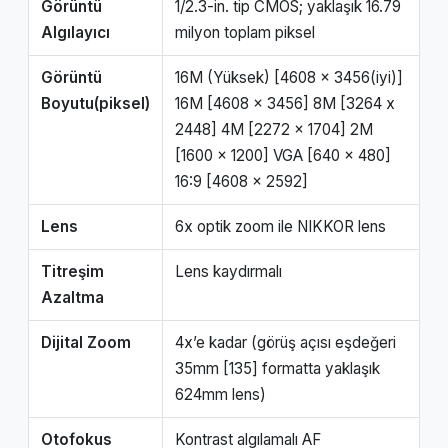
Görüntü
1/2.3-in. tip CMOS; yaklaşık 16.79
Algılayıcı
milyon toplam piksel
Görüntü
16M (Yüksek) [4608 x 3456(iyi)]
Boyutu(piksel)
16M [4608 x 3456] 8M [3264 x
2448] 4M [2272 x 1704] 2M
[1600 x 1200] VGA [640 x 480]
16:9 [4608 x 2592]
Lens
6x optik zoom ile NIKKOR lens
Titreşim
Lens kaydırmalı
Azaltma
Dijital Zoom
4x’e kadar (görüş açısı eşdeğeri
35mm [135] formatta yaklaşık
624mm lens)
Otofokus
Kontrast algılamalı AF