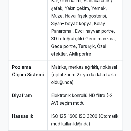
Kar, Gün batımı, Alacakaranlık /
şafak, Yakın çekim, Yemek,
Müze, Havai fişek gösterisi,
Siyah- beyaz kopya, Kolay
Panaroma , Evcil hayvan portre,
3D fotoğrafçılık) Gece manzara,
Gece portre, Ters ışık, Özel
efektler, Akıllı portre
Pozlama
Matriks, merkez ağırlıklı, noktasal
Ölçüm Sistemi
(dijital zoom 2x ya da daha fazla
olduğunda)
Diyafram
Elektronik konrollü ND filtre (-2
AV) seçim modu
Hassaslık
ISO 125-1600 ISO 3200 (Otomatik
mod kullanıldığında)