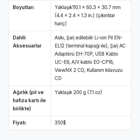
Boyutları
Yaklaşık110.1 x 60.3 x 30.7 mm
(4.4 x 2.4 x 1.3 in.) (çıkıntılar
hariç)
Dahili
Askı, Şarj edilebilir Li-ion Pil EN-
Aksesuarlar
EL12 (terminal kapağı ile), Şarj AC
Adaptörü EH-70P, USB Kablo
UC-E6, A/V kablo EG-CP16,
ViewNX 2 CD, Kullanım kılavuzu
CD
Ağırlık (pil ve
Yaklaşık 200 g (7.1 oz)
hafıza kartı ile
birlikte)
Fiyatı
350$