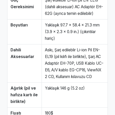
Güç
Şarj edileblir Li-ion pil EN-EL19
Gereksinimi
(dahili aksesuar) AC Adaptör EH-
62G (ayrıca temin edilebilir)
Boyutları
Yaklaşık 97.7 x 58.4 x 21.3 mm
(3.9 x 2.3 x 0.9 in.) (çıkıntılar
hariç)
Dahili
Askı, Şarj edileblir Li-ion Pil EN-
Aksesuarlar
EL19 (pil kılıfı ile birlikte), Şarj AC
Adaptör EH-70P, USB Kablo UC-
E6, A/V kablo EG-CP16, ViewNX
2 CD, Kullanım kılavuzu CD
Ağırlık (pil ve
Yaklaşık 146 g (5.2 oz)
hafıza kartı ile
birlikte)
Fiyatı
180$