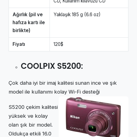
CD, Kullanım kılavuzu CD
Ağırlık (pil ve
Yaklaşık 185 g (6.6 oz)
hafıza kartı ile
birlikte)
Fiyatı
120$
COOLPIX S5200
:
Çok daha iyi bir imaj kalitesi sunan ince ve şık
model ile kullanımı kolay Wi-Fi desteği
S5200 çekim kalitesi
yüksek ve kolay
olan şık bir model.
Oldukça etkili 16.0