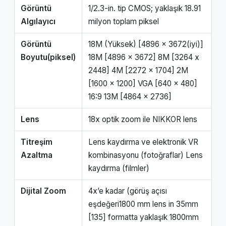
Görüntü
1/2.3-in. tip CMOS; yaklaşık 18.91
Algılayıcı
milyon toplam piksel
Görüntü
18M (Yüksek) [4896 x 3672(iyi)]
Boyutu(piksel)
18M [4896 x 3672] 8M [3264 x
2448] 4M [2272 x 1704] 2M
[1600 x 1200] VGA [640 x 480]
16:9 13M [4864 x 2736]
Lens
18x optik zoom ile NIKKOR lens
Titreşim
Lens kaydırma ve elektronik VR
Azaltma
kombinasyonu (fotoğraflar) Lens
kaydırma (filmler)
Dijital Zoom
4x’e kadar (görüş açısı
eşdeğeri1800 mm lens in 35mm
[135] formatta yaklaşık 1800mm