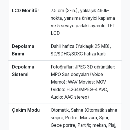
LCD Monitör
7.5 cm (3-in.), yaklaşık 460k-
nokta, yansıma önleyici kaplama
ve 5 seviye parlaklı ayarı ile TFT
LCD
Depolama
Dahili hafıza (Yaklaşık 25 MB),
Birimi
SD/SDHC/SDXC hafıza kartı
Depolama
Fotoğraflar: JPEG 3D görüntüler:
Sistemi
MPO Ses dosyaları (Voice
Memo): WAV Movies: MOV
(Video: H.264/MPEG-4 AVC,
Audio: AAC stereo)
Çekim Modu
Otomatik, Sahne (Otomatik sahne
seçici, Portre, Manzara, Spor,
Gece portre, Parti/iç mekan, Plaj,