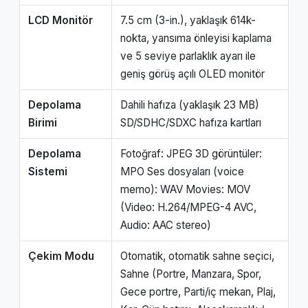
LCD Monitör
7.5 cm (3-in.), yaklaşık 614k-
nokta, yansıma önleyisi kaplama
ve 5 seviye parlaklık ayarı ile
geniş görüş açılı OLED monitör
Depolama
Dahili hafıza (yaklaşık 23 MB)
Birimi
SD/SDHC/SDXC hafıza kartları
Depolama
Fotoğraf: JPEG 3D görüntüler:
Sistemi
MPO Ses dosyaları (voice
memo): WAV Movies: MOV
(Video: H.264/MPEG-4 AVC,
Audio: AAC stereo)
Çekim Modu
Otomatik, otomatik sahne seçici,
Sahne (Portre, Manzara, Spor,
Gece portre, Parti/iç mekan, Plaj,