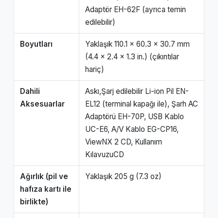
Adaptör EH-62F (ayrıca temin
edilebilir)
Boyutları
Yaklaşık 110.1 x 60.3 x 30.7 mm
(4.4 x 2.4 x 1.3 in.) (çıkıntılar
hariç)
Dahili
Askı,Şarj edilebilir Li-ion Pil EN-
Aksesuarlar
EL12 (terminal kapağı ile), Şarh AC
Adaptörü EH-70P, USB Kablo
UC-E6, A/V Kablo EG-CP16,
ViewNX 2 CD, Kullanım
KılavuzuCD
Ağırlık (pil ve
Yaklaşık 205 g (7.3 oz)
hafıza kartı ile
birlikte)