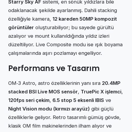
Starry Sky AF
sistemi, en sönük yıldızlara bile
odaklanacak şekilde ayarlanmış. Dahili stacking
özelliğiyle kamera,
12 kareden 50MP kompozit
görüntüler
oluşturabiliyor; bu sayede gürültü
azalıyor ve mount kullanıldığında yıldız izleri
düzeltiliyor. Live Composite modu ise ışık boyama
çalışmalarında aşırı pozlamayı engelliyor.
Performans ve Tasarım
OM‑3 Astro, astro özelliklerinin yanı sıra
20.4MP
stacked BSI Live MOS sensör
,
TruePic X işlemci
,
120fps seri çekim
,
6.5 stop 5 eksenli IBIS
ve
Night Vision modu (kırmızı arayüz)
gibi güçlü
özelliklerle geliyor. Retro tasarımlı gümüş gövde,
klasik OM film makinelerinden ilham alıyor ve