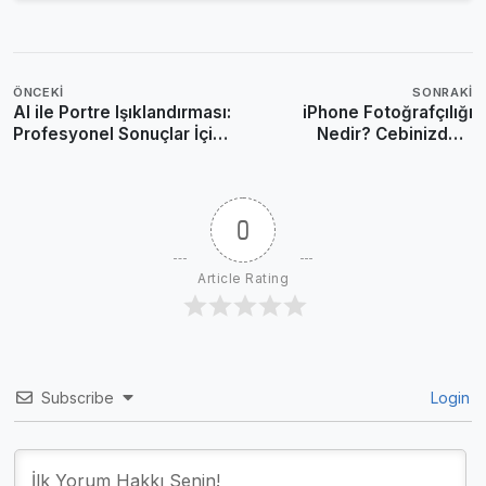
ÖNCEKI
SONRAKI
AI ile Portre Işıklandırması:
iPhone Fotoğrafçılığı
Profesyonel Sonuçlar İçin
Nedir? Cebinizdeki
Pix-E Rehberi
Profesyonel Dünyayı
Keşfedin
0
Article Rating
Subscribe
Login