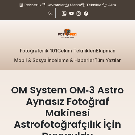
Rehberlik
Kavramlar
Marka
Teknikler
Alım
Fotoğrafçılık 101
Çekim Teknikleri
Ekipman
Mobil & Sosyal
İnceleme & Haberler
Tüm Yazılar
OM System OM‑3 Astro
Aynasız Fotoğraf
Makinesi
Astrofotoğrafçılık İçin