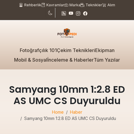
Rehberlik
Kavramlar
Marka
Teknikler
Alım
Fotoğrafçılık 101
Çekim Teknikleri
Ekipman
Mobil & Sosyal
İnceleme & Haberler
Tüm Yazılar
Samyang 10mm 1:2.8 ED
AS UMC CS Duyuruldu
Home
Haber
Samyang 10mm 1:2.8 ED AS UMC CS Duyuruldu