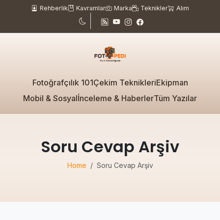
Rehberlik
Kavramlar
Marka
Teknikler
Alım
Fotoğrafçılık 101
Çekim Teknikleri
Ekipman
Mobil & Sosyal
İnceleme & Haberler
Tüm Yazılar
Soru Cevap Arşiv
Home
Soru Cevap Arşiv