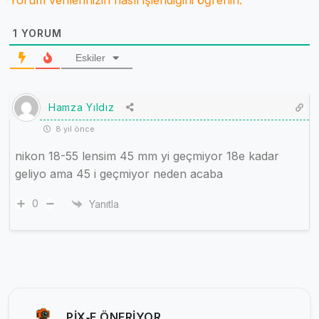
Yorum verilerinizin nasıl işlendiğini öğrenin.
1
YORUM
Eskiler
Hamza Yıldız
8 yıl önce
nikon 18-55 lensim 45 mm yi geçmiyor 18e kadar
geliyo ama 45 i geçmiyor neden acaba
0
Yanıtla
PIX‑E ÖNERIYOR