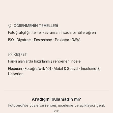
ÖĞRENMENIN TEMELLERI
Fotoğrafçılığın temel kavramlarını sade bir dille öğren.
ISO
·
Diyafram
·
Enstantane
·
Pozlama
·
RAW
KEŞFET
Farklı alanlarda hazırlanmış rehberleri incele.
Ekipman
·
Fotoğrafçılık 101
·
Mobil & Sosyal
·
İnceleme &
Haberler
Aradığını bulamadın mı?
Fotopedi’de yüzlerce rehber, inceleme ve açıklayıcı içerik
var.