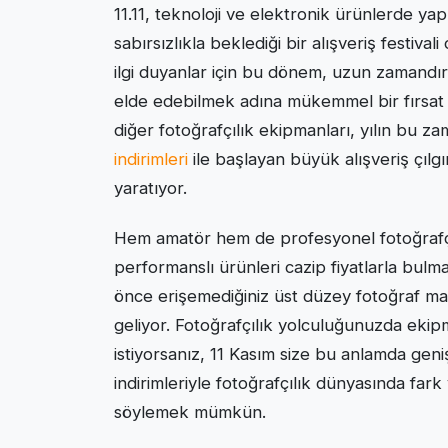
11.11, teknoloji ve elektronik ürünlerde yap
sabırsızlıkla beklediği bir alışveriş festival
ilgi duyanlar için bu dönem, uzun zamandır 
elde edebilmek adına mükemmel bir fırsat s
diğer fotoğrafçılık ekipmanları, yılın bu za
indirimleri
ile başlayan büyük alışveriş çılgın
yaratıyor.
Hem amatör hem de profesyonel fotoğrafçı
performanslı ürünleri cazip fiyatlarla bulm
önce erişemediğiniz üst düzey fotoğraf maki
geliyor. Fotoğrafçılık yolculuğunuzda ekipm
istiyorsanız, 11 Kasım size bu anlamda geniş
indirimleriyle fotoğrafçılık dünyasında fark
söylemek mümkün.