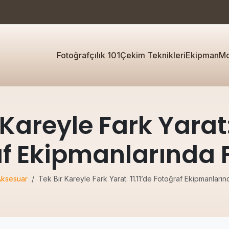
Fotoğrafçılık 101
Çekim Teknikleri
Ekipman
Mo
 Kareyle Fark Yarat: 
f Ekipmanlarında F
Aksesuar
Tek Bir Kareyle Fark Yarat: 11.11’de Fotoğraf Ekipmanlarınd