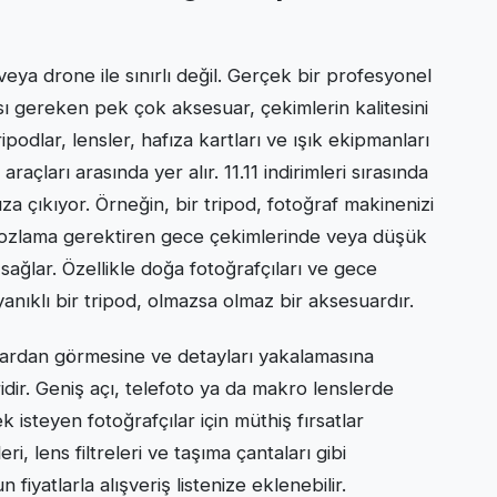
veya drone ile sınırlı değil. Gerçek bir profesyonel
ı gereken pek çok aksesuar, çekimlerin kalitesini
ipodlar, lensler, hafıza kartları ve ışık ekipmanları
raçları arasında yer alır. 11.11 indirimleri sırasında
za çıkıyor. Örneğin, bir tripod, fotoğraf makinenizi
 pozlama gerektiren gece çekimlerinde veya düşük
sağlar. Özellikle doğa fotoğrafçıları ve gece
yanıklı bir tripod, olmazsa olmaz bir aksesuardır.
çılardan görmesine ve detayları yakalamasına
dir. Geniş açı, telefoto ya da makro lenslerde
k isteyen fotoğrafçılar için müthiş fırsatlar
i, lens filtreleri ve taşıma çantaları gibi
iyatlarla alışveriş listenize eklenebilir.