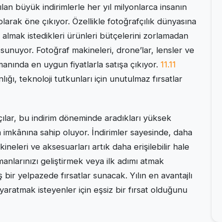
ılan büyük indirimlerle her yıl milyonlarca insanın
i olarak öne çıkıyor. Özellikle fotoğrafçılık dünyasına
almak istedikleri ürünleri bütçelerini zorlamadan
unuyor. Fotoğraf makineleri, drone’lar, lensler ve
manında en uygun fiyatlarla satışa çıkıyor.
11.11
lığı, teknoloji tutkunları için unutulmaz fırsatlar
lar, bu indirim döneminde aradıkları yüksek
a imkânına sahip oluyor. İndirimler sayesinde, daha
neleri ve aksesuarları artık daha erişilebilir hale
anlarınızı geliştirmek veya ilk adımı atmak
 bir yelpazede fırsatlar sunacak. Yılın en avantajlı
 yaratmak isteyenler için eşsiz bir fırsat olduğunu