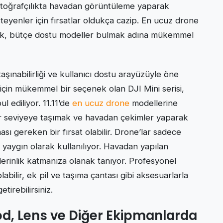
 fotoğrafçılıkta havadan görüntüleme yaparak
steyenler için fırsatlar oldukça cazip. En ucuz drone
yüksek, bütçe dostu modeller bulmak adına mükemmel
 taşınabilirliği ve kullanıcı dostu arayüzüyle öne
 için mükemmel bir seçenek olan DJI Mini serisi,
l ediliyor. 11.11’de
en ucuz drone
modellerine
 bir seviyeye taşımak ve havadan çekimler yaparak
ası gereken bir fırsat olabilir. Drone’lar sadece
e yaygın olarak kullanılıyor. Havadan yapılan
 derinlik katmanıza olanak tanıyor. Profesyonel
labilir, ek pil ve taşıma çantası gibi aksesuarlarla
tirebilirsiniz.
od, Lens ve Diğer Ekipmanlarda