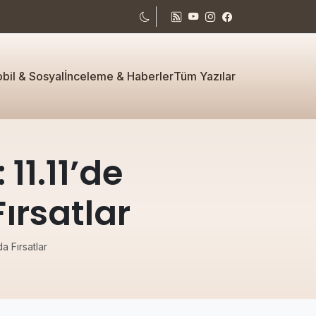
bil & Sosyal
İnceleme & Haberler
Tüm Yazılar
11.11’de
ırsatlar
a Fırsatlar