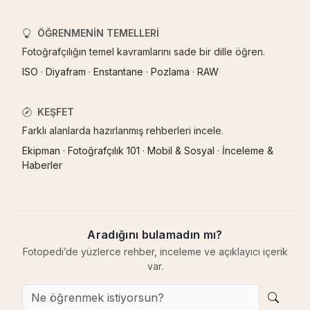
ÖĞRENMENIN TEMELLERI
Fotoğrafçılığın temel kavramlarını sade bir dille öğren.
ISO
·
Diyafram
·
Enstantane
·
Pozlama
·
RAW
KEŞFET
Farklı alanlarda hazırlanmış rehberleri incele.
Ekipman
·
Fotoğrafçılık 101
·
Mobil & Sosyal
·
İnceleme &
Haberler
Aradığını bulamadın mı?
Fotopedi’de yüzlerce rehber, inceleme ve açıklayıcı içerik
var.