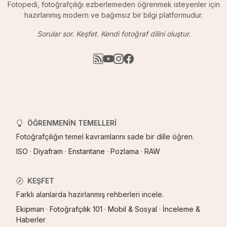
Fotopedi, fotoğrafçılığı ezberlemeden öğrenmek isteyenler için
hazırlanmış modern ve bağımsız bir bilgi platformudur.
Sorular sor. Keşfet. Kendi fotoğraf dilini oluştur.
ÖĞRENMENIN TEMELLERI
Fotoğrafçılığın temel kavramlarını sade bir dille öğren.
ISO
·
Diyafram
·
Enstantane
·
Pozlama
·
RAW
KEŞFET
Farklı alanlarda hazırlanmış rehberleri incele.
Ekipman
·
Fotoğrafçılık 101
·
Mobil & Sosyal
·
İnceleme &
Haberler