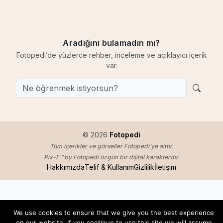
Aradığını bulamadın mı?
Fotopedi’de yüzlerce rehber, inceleme ve açıklayıcı içerik
var.
© 2026
Fotopedi
Tüm içerikler ve görseller Fotopedi’ye aittir.
Pix-E™ by Fotopedi özgün bir dijital karakterdir.
Hakkımızda
Telif & Kullanım
Gizlilik
İletişim
We use cookies to ensure that we give you the best experience
on our website. If you continue to use this site we will assume