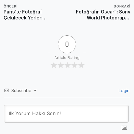
ÖNCEKI
SONRAKI
Paris’te Fotoğraf
Fotoğrafın Oscar’ı: Sony
Çekilecek Yerler:
World Photography
Haussmann Işığı & Sokak
Awards 2026 İçin Geri
Ritmi
Sayım!
0
Article Rating
Subscribe
Login