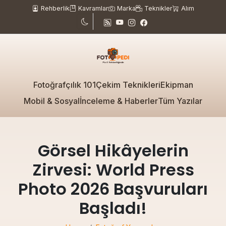
Rehberlik
Kavramlar
Marka
Teknikler
Alım
Fotoğrafçılık 101
Çekim Teknikleri
Ekipman
Mobil & Sosyal
İnceleme & Haberler
Tüm Yazılar
Görsel Hikâyelerin
Zirvesi: World Press
Photo 2026 Başvuruları
Başladı!