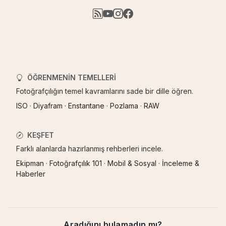
ÖĞRENMENIN TEMELLERI
Fotoğrafçılığın temel kavramlarını sade bir dille öğren.
ISO
·
Diyafram
·
Enstantane
·
Pozlama
·
RAW
KEŞFET
Farklı alanlarda hazırlanmış rehberleri incele.
Ekipman
·
Fotoğrafçılık 101
·
Mobil & Sosyal
·
İnceleme &
Haberler
Aradığını bulamadın mı?