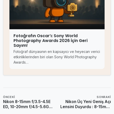
Fotoğrafın Oscar’ı: Sony World
Photography Awards 2026 İçin Geri
Sayım!
Fotoğraf dünyasının en kapsayıcı ve heyecan verici
etkinliklerinden biri olan Sony World Photography
Awards…
ÖNCEKI
SONRAKI
Nikon 8-15mm f/3.5-4.5E
Nikon Üç Yeni Geniş Açı
ED, 10-20mm f/4.5-5.6G
Lensini Duyurdu : 8-15mm,
VR, 28mm f/1.4E ED
10-20mm, 28mm