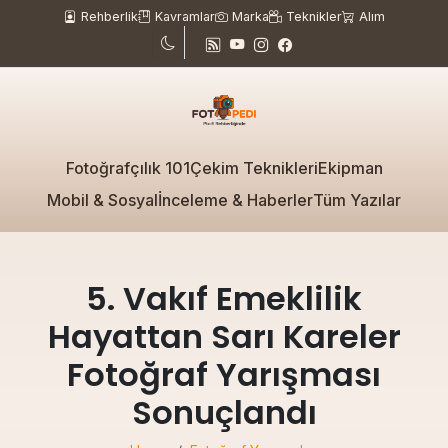
Rehberlik
Kavramlar
Marka
Teknikler
Alım
Fotoğrafçılık 101
Çekim Teknikleri
Ekipman
Mobil & Sosyal
İnceleme & Haberler
Tüm Yazılar
5. Vakıf Emeklilik
Hayattan Sarı Kareler
Fotoğraf Yarışması
Sonuçlandı