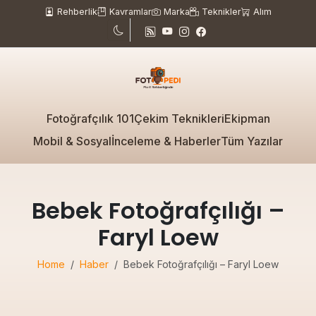
Rehberlik
Kavramlar
Marka
Teknikler
Alım
Fotoğrafçılık 101
Çekim Teknikleri
Ekipman
Mobil & Sosyal
İnceleme & Haberler
Tüm Yazılar
Bebek Fotoğrafçılığı –
Faryl Loew
Home
Haber
Bebek Fotoğrafçılığı – Faryl Loew