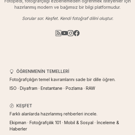
Fotopedi, fotoğrafçılığı ezberlemeden öğrenmek isteyenler için
hazırlanmış modern ve bağımsız bir bilgi platformudur.
Sorular sor. Keşfet. Kendi fotoğraf dilini oluştur.
ÖĞRENMENIN TEMELLERI
Fotoğrafçılığın temel kavramlarını sade bir dille öğren.
ISO
·
Diyafram
·
Enstantane
·
Pozlama
·
RAW
KEŞFET
Farklı alanlarda hazırlanmış rehberleri incele.
Ekipman
·
Fotoğrafçılık 101
·
Mobil & Sosyal
·
İnceleme &
Haberler