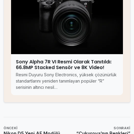
Sony Alpha 7R VI Resmi Olarak Tanıtıldı:
66.8MP Stacked Sensör ve 8K Video!
Resmi Duyuru Sony Electronics, yüksek çözünürlük
standartlarını yeniden tanımlayan popüler “R”
serisinin altıncı nesil…
ÖNCEKI
SONRAKI
Nikon D5 Yeni AF Modülü
“Çukurova’nın Renkleri”