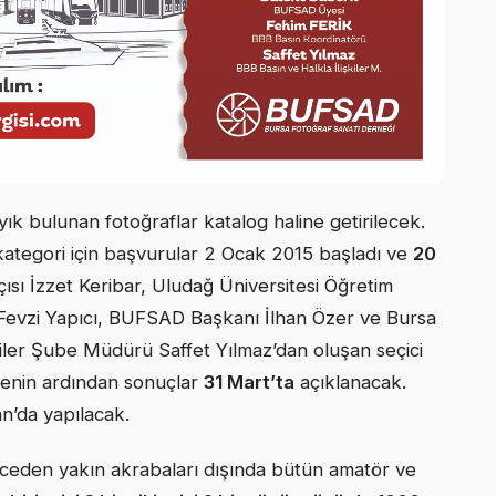
ık bulunan fotoğraflar katalog haline getirilecek.
 kategori için başvurular 2 Ocak 2015 başladı ve
20
çısı İzzet Keribar, Uludağ Üniversitesi Öğretim
 Fevzi Yapıcı, BUFSAD Başkanı İlhan Özer ve Bursa
kiler Şube Müdürü Saffet Yılmaz’dan oluşan seçici
menin ardından sonuçlar
31 Mart’ta
açıklanacak.
an’da yapılacak.
ereceden yakın akrabaları dışında bütün amatör ve