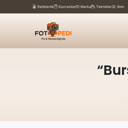
Rehberlik
Kavramlar
Marka
Teknikler
Alım
“Bur