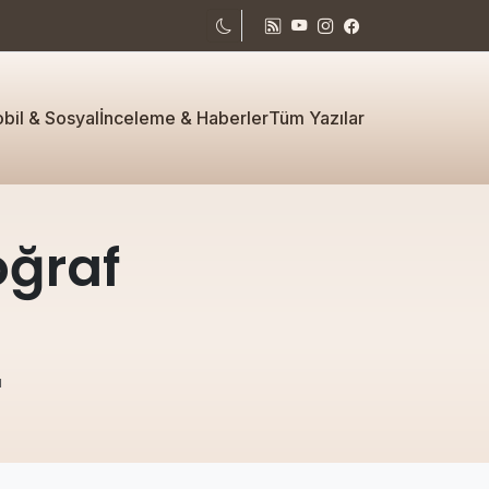
bil & Sosyal
İnceleme & Haberler
Tüm Yazılar
oğraf
ı