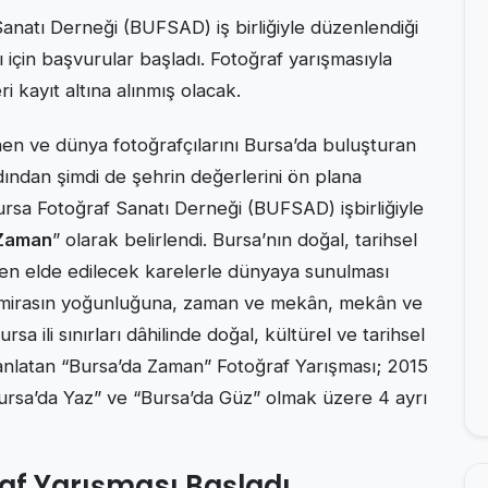
anatı Derneği (BUFSAD) iş birliğiyle düzenlendiği
 için başvurular başladı. Fotoğraf yarışmasıyla
i kayıt altına alınmış olacak.
nen ve dünya fotoğrafçılarını Bursa’da buluşturan
rdından şimdi de şehrin değerlerini ön plana
ursa Fotoğraf Sanatı Derneği (BUFSAD) işbirliğiyle
 Zaman
” olarak belirlendi. Bursa’nın doğal, tarihsel
den elde edilecek karelerle dünyaya sunulması
el mirasın yoğunluğuna, zaman ve mekân, mekân ve
rsa ili sınırları dâhilinde doğal, kültürel ve tarihsel
 anlatan “Bursa’da Zaman” Fotoğraf Yarışması; 2015
“Bursa’da Yaz” ve “Bursa’da Güz” olmak üzere 4 ayrı
af Yarışması Başladı