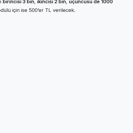
ın
birincisi 3 bin
,
ikincisi 2 bin
,
üçüncüsü de 1000
dülü için ise 500’er TL verilecek.