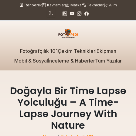
Rehberlik
Kavramlar
Marka
Teknikler
Alım
Fotoğrafçılık 101
Çekim Teknikleri
Ekipman
Mobil & Sosyal
İnceleme & Haberler
Tüm Yazılar
Doğayla Bir Time Lapse
Yolculuğu – A Time-
Lapse Journey With
Nature