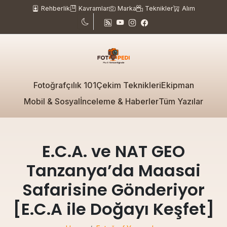
Rehberlik
Kavramlar
Marka
Teknikler
Alım
Fotoğrafçılık 101
Çekim Teknikleri
Ekipman
Mobil & Sosyal
İnceleme & Haberler
Tüm Yazılar
E.C.A. ve NAT GEO
Tanzanya’da Maasai
Safarisine Gönderiyor
[E.C.A ile Doğayı Keşfet]