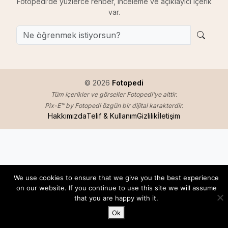
Fotopedi’de yüzlerce rehber, inceleme ve açıklayıcı içerik
var.
© 2026
Fotopedi
Tüm içerikler ve görseller Fotopedi’ye aittir.
Pix-E™ by Fotopedi özgün bir dijital karakterdir.
Hakkımızda
Telif & Kullanım
Gizlilik
İletişim
We use cookies to ensure that we give you the best experience
on our website. If you continue to use this site we will assume
that you are happy with it.
Ok