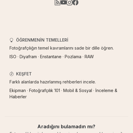
ÖĞRENMENIN TEMELLERI
Fotoğrafçılığın temel kavramlarını sade bir dille öğren.
ISO
·
Diyafram
·
Enstantane
·
Pozlama
·
RAW
KEŞFET
Farklı alanlarda hazırlanmış rehberleri incele.
Ekipman
·
Fotoğrafçılık 101
·
Mobil & Sosyal
·
İnceleme &
Haberler
Aradığını bulamadın mı?