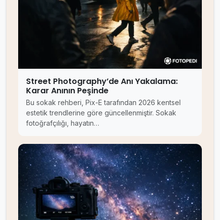
Street Photography’de Anı Yakalama:
Karar Anının Peşinde
Bu sokak rehberi, Pix-E tarafından 2026 kentsel
estetik trendlerine göre güncellenmiştir. Sokak
fotoğrafçılığı, hayatın…