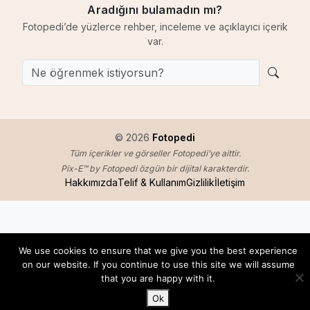
Aradığını bulamadın mı?
Fotopedi’de yüzlerce rehber, inceleme ve açıklayıcı içerik
var.
© 2026
Fotopedi
Tüm içerikler ve görseller Fotopedi’ye aittir.
Pix-E™ by Fotopedi özgün bir dijital karakterdir.
Hakkımızda
Telif & Kullanım
Gizlilik
İletişim
We use cookies to ensure that we give you the best experience
on our website. If you continue to use this site we will assume
that you are happy with it.
Ok