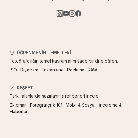
ÖĞRENMENIN TEMELLERI
Fotoğrafçılığın temel kavramlarını sade bir dille öğren.
ISO
·
Diyafram
·
Enstantane
·
Pozlama
·
RAW
KEŞFET
Farklı alanlarda hazırlanmış rehberleri incele.
Ekipman
·
Fotoğrafçılık 101
·
Mobil & Sosyal
·
İnceleme &
Haberler