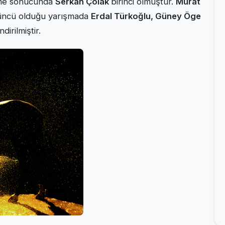
rme sonucunda
Serkan Çolak
birinci olmuştur.
Murat
çüncü olduğu yarışmada
Erdal Türkoğlu,
Güney Öge
dirilmiştir.