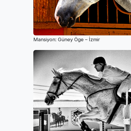
Mansiyon: Güney Öge – İzmir