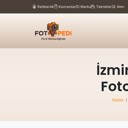
Rehberlik
Kavramlar
Marka
Teknikler
Alım
İzmi
Fot
Home