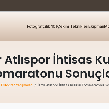
Fotoğrafçılık 101
Çekim Teknikleri
Ekipman
Mo
r Atlıspor İhtisas K
omaratonu Sonuçl
Fotoğraf Yarışmaları
İzmir Atlıspor İhtisas Kulübü Fotomaratonu S