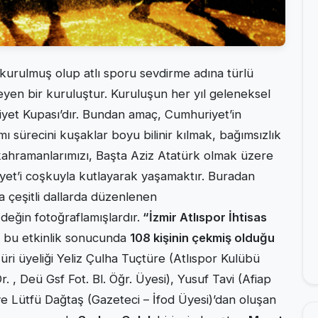
a kurulmuş olup atlı sporu sevdirme adına türlü
nleyen bir kuruluştur. Kuruluşun her yıl geleneksel
iyet Kupası’dır. Bundan amaç, Cumhuriyet’in
 sürecini kuşaklar boyu bilinir kılmak, bağımsızlık
kahramanlarımızı, Başta Aziz Atatürk olmak üzere
et’i coşkuyla kutlayarak yaşamaktır. Buradan
da çeşitli dallarda düzenlenen
değin fotoğraflamışlardır.
“İzmir Atlıspor İhtisas
n bu etkinlik sonucunda
108 kişinin çekmiş olduğu
i üyeliği Yeliz Çulha Tuçtüre (Atlıspor Kulübü
. , Deü Gsf Fot. Bl. Öğr. Üyesi), Yusuf Tavi (Afiap
e Lütfü Dağtaş (Gazeteci – İfod Üyesi)’dan oluşan