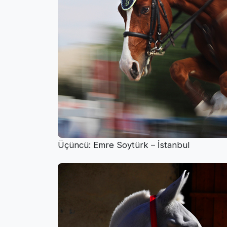
Üçüncü: Emre Soytürk – İstanbul