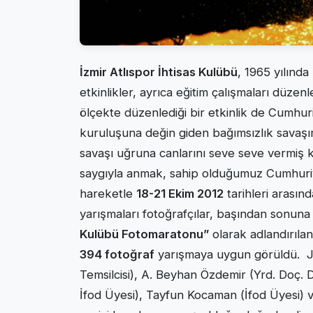
İzmir Atlıspor İhtisas Kulübü
, 1965 yılınd
etkinlikler, ayrıca eğitim çalışmaları düze
ölçekte düzenlediği bir etkinlik de Cumhur
kuruluşuna değin giden bağımsızlık savaşımı
savaşı uğruna canlarını seve seve vermiş 
saygıyla anmak, sahip olduğumuz Cumhuriy
hareketle
18-21 Ekim 2012
tarihleri arasın
yarışmaları fotoğrafçılar, başından sonuna 
Kulübü Fotomaratonu”
olarak adlandırıla
394 fotoğraf
yarışmaya uygun görüldü. Jür
Temsilcisi), A. Beyhan Özdemir (Yrd. Doç. Dr
İfod Üyesi), Tayfun Kocaman (İfod Üyesi) v