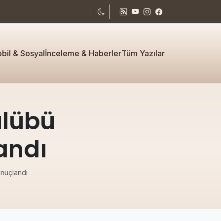
bil & Sosyal
İnceleme & Haberler
Tüm Yazılar
ulübü
andı
onuçlandı