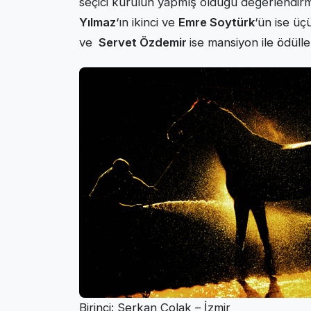
seçici kurulun yapmış olduğu değerlendi
Yılmaz
‘ın ikinci ve
Emre Soytürk
‘ün ise ü
ve
Servet Özdemir
ise mansiyon ile ödüllen
Birinci: Serkan Çolak – İzmir