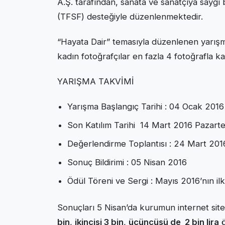
A.Ş. tarafından, sanata ve sanatçıya sayg
(TFSF) desteğiyle düzenlenmektedir.
“Hayata Dair” temasıyla düzenlenen yarış
kadın fotoğrafçılar en fazla 4 fotoğrafla kat
YARIŞMA TAKVİMİ
Yarışma Başlangıç Tarihi : 04 Ocak 2016
Son Katılım Tarihi 14 Mart 2016 Pazarte
Değerlendirme Toplantısı : 24 Mart 201
Sonuç Bildirimi : 05 Nisan 2016
Ödül Töreni ve Sergi : Mayıs 2016’nın ilk
Sonuçları 5 Nisan’da kurumun internet sit
bin
,
ikincisi 3 bin
,
üçüncüsü de 2 bin lira
ö