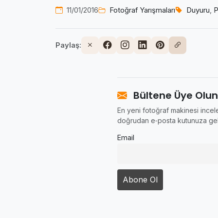
11/01/2016
Fotoğraf Yarışmaları
Duyuru
,
P
Paylaş:
Bültene Üye Olun
En yeni fotoğraf makinesi incele
doğrudan e‑posta kutunuza gel
Email