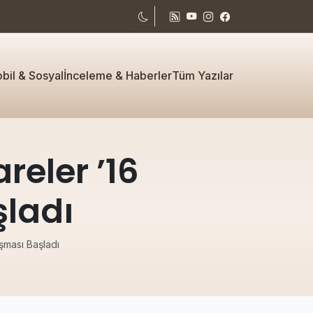
bil & Sosyal
İnceleme & Haberler
Tüm Yazılar
eler ’16
şladı
şması Başladı