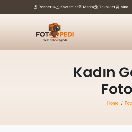
Rehberlik
Kavramlar
Marka
Teknikler
Alım
Kadın G
Foto
Home
Fot