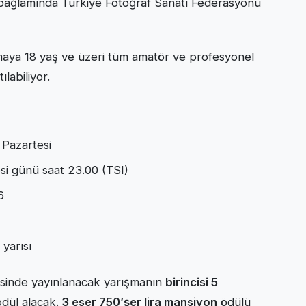
ı bağlamında Türkiye Fotoğraf Sanatı Federasyonu
maya 18 yaş ve üzeri tüm amatör ve profesyonel
ılabiliyor.
 Pazartesi
si günü saat 23.00 (TSI)
6
 yarısı
esinde yayınlanacak yarışmanın
birincisi 5
dül alacak.
3 eser 750’şer lira mansiyon
ödülü