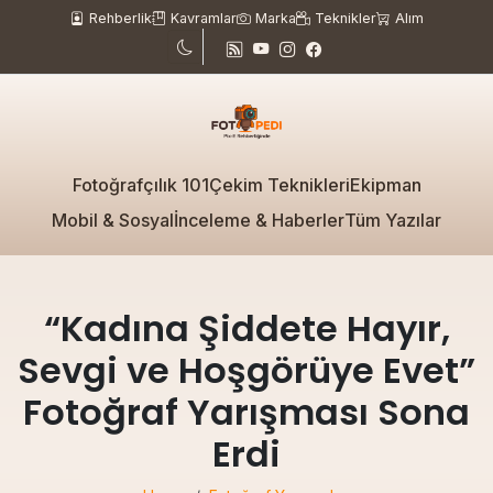
Rehberlik
Kavramlar
Marka
Teknikler
Alım
Fotoğrafçılık 101
Çekim Teknikleri
Ekipman
Mobil & Sosyal
İnceleme & Haberler
Tüm Yazılar
“Kadına Şiddete Hayır,
Sevgi ve Hoşgörüye Evet”
Fotoğraf Yarışması Sona
Erdi