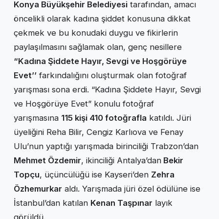
Konya Büyükşehir Belediyesi
tarafından, amacı
öncelikli olarak kadına şiddet konusuna dikkat
çekmek ve bu konudaki duygu ve fikirlerin
paylaşılmasını sağlamak olan, genç nesillere
“Kadına Şiddete Hayır, Sevgi ve Hoşgörüye
Evet’’
farkındalığını oluşturmak olan fotoğraf
yarışması sona erdi. “Kadına Şiddete Hayır, Sevgi
ve Hoşgörüye Evet” konulu fotoğraf
yarışmasına
115 kişi 410 fotoğrafla
katıldı. Jüri
üyeliğini Reha Bilir, Cengiz Karlıova ve Fenay
Ulu’nun yaptığı yarışmada birinciliği Trabzon’dan
Mehmet Özdemir
, ikinciliği Antalya’dan
Bekir
Topçu
, üçüncülüğü ise Kayseri’den
Zehra
Özhemurkar
aldı. Yarışmada jüri özel ödülüne ise
İstanbul’dan katılan
Kenan Taşpınar
layık
görüldü.