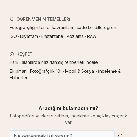
ÖĞRENMENIN TEMELLERI
Fotoğrafçılığın temel kavramlarını sade bir dille öğren.
ISO
·
Diyafram
·
Enstantane
·
Pozlama
·
RAW
KEŞFET
Farklı alanlarda hazırlanmış rehberleri incele.
Ekipman
·
Fotoğrafçılık 101
·
Mobil & Sosyal
·
İnceleme &
Haberler
Aradığını bulamadın mı?
Fotopedi’de yüzlerce rehber, inceleme ve açıklayıcı içerik
var.