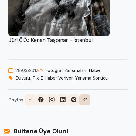
Jüri Ö.Ö.: Kenan Taşpınar – İstanbul
28/09/2012
Fotoğraf Yarışmaları
,
Haber
Duyuru
,
Pix‑E Haber Veriyor
,
Yarışma Sonucu
Paylaş:
Bültene Üye Olun!