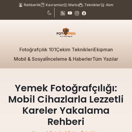
Rehberlik
Kavramlar
Marka
Teknikler
Alım
Fotoğrafçılık 101
Çekim Teknikleri
Ekipman
Mobil & Sosyal
İnceleme & Haberler
Tüm Yazılar
Yemek Fotoğrafçılığı:
Mobil Cihazlarla Lezzetli
Kareler Yakalama
Rehberi