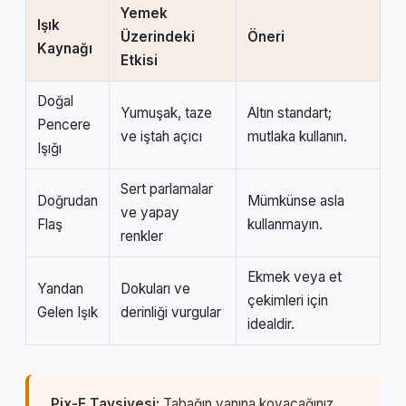
Yemek
Işık
Üzerindeki
Öneri
Kaynağı
Etkisi
Doğal
Yumuşak, taze
Altın standart;
Pencere
ve iştah açıcı
mutlaka kullanın.
Işığı
Sert parlamalar
Doğrudan
Mümkünse asla
ve yapay
Flaş
kullanmayın.
renkler
Ekmek veya et
Yandan
Dokuları ve
çekimleri için
Gelen Işık
derinliği vurgular
idealdir.
Pix-E Tavsiyesi:
Tabağın yanına koyacağınız