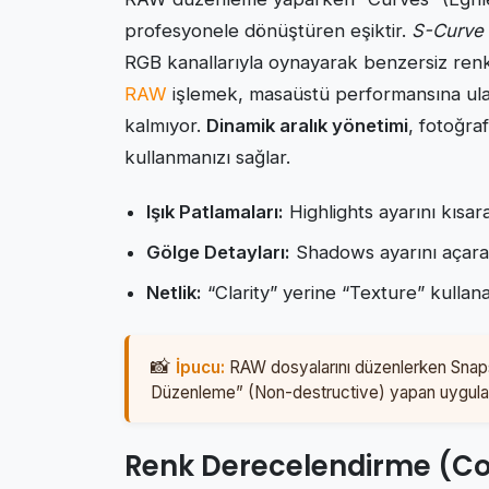
profesyonele dönüştüren eşiktir.
S-Curve
RGB kanallarıyla oynayarak benzersiz renk 
RAW
işlemek, masaüstü performansına ulaş
kalmıyor.
Dinamik aralık yönetimi
, fotoğraf
kullanmanızı sağlar.
Işık Patlamaları:
Highlights ayarını kısar
Gölge Detayları:
Shadows ayarını açarak
Netlik:
“Clarity” yerine “Texture” kullana
İpucu:
RAW dosyalarını düzenlerken Snaps
Düzenleme” (Non-destructive) yapan uygulama
Renk Derecelendirme (Col