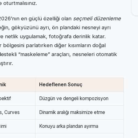
 oturtmalısınız.
026’nın en güçlü özelliği olan
seçmeli düzenleme
neğin, gökyüzünü ayrı, ön plandaki nesneyi ayrı
 netlik uygulamak, fotoğrafa derinlik katar.
r bölgesini parlatırken diğer kısımların doğal
estekli “maskeleme” araçları, nesneleri otomatik
tırır.
nik
Hedeflenen Sonuç
pektif
Düzgün ve dengeli kompozisyon
s, Curves
Dinamik aralığı maksimize etme
imi
Konuyu arka plandan ayırma