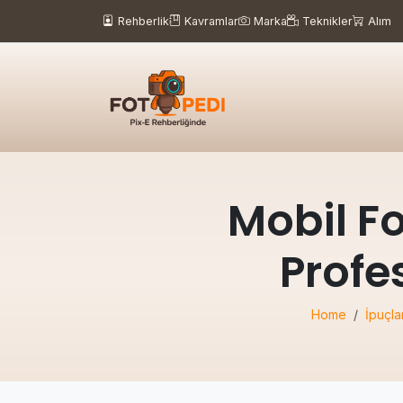
Rehberlik
Kavramlar
Marka
Teknikler
Alım
Mobil F
Profes
Home
İpuçla