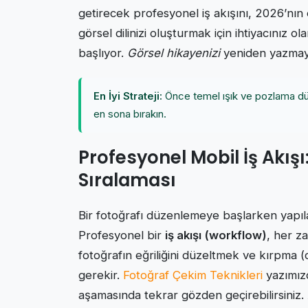
getirecek profesyonel iş akışını, 2026’nın 
görsel dilinizi oluşturmak için ihtiyacınız 
başlıyor.
Görsel hikayenizi
yeniden yazmaya
En İyi Strateji:
Önce temel ışık ve pozlama düz
en sona bırakın.
Profesyonel Mobil İş Akı
Sıralaması
Bir fotoğrafı düzenlemeye başlarken yapıla
Profesyonel bir
iş akışı (workflow)
, her z
fotoğrafın eğriliğini düzeltmek ve kırpm
gerekir.
Fotoğraf Çekim Teknikleri
yazımızd
aşamasında tekrar gözden geçirebilirsiniz.