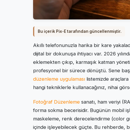
Bu içerik Pix-E tarafından güncellenmiştir.
Akıllı telefonunuzla harika bir kare yakala
dijital bir dokunuşa ihtiyacı var. 2026 yılın
eklemekten çıkıp, karmaşık katman yönetimi
profesyonel bir sürece dönüştü. Sene baş
düzenleme uygulaması
listemizde araçlara 
hangi tekniklerle kullanacağınız, nihai görse
Fotoğraf Düzenleme
sanatı, ham veriyi (RA
forma sokma becerisidir. Bugünün mobil işl
maskeleme, renk derecelendirme (color gra
içinde işleyebilecek güçte. Bu rehberde, bir