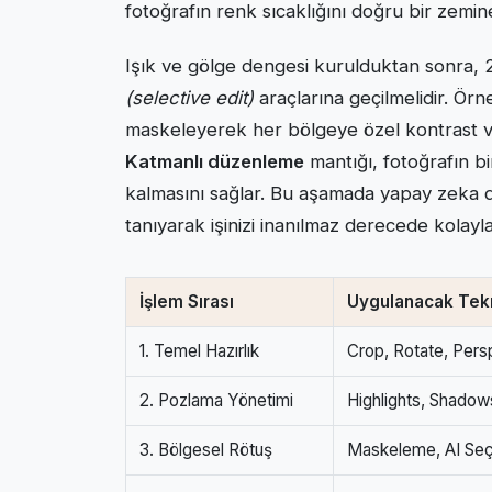
fotoğrafın renk sıcaklığını doğru bir zemine
Işık ve gölge dengesi kurulduktan sonra, 2
(selective edit)
araçlarına geçilmelidir. Ör
maskeleyerek her bölgeye özel kontrast ve
Katmanlı düzenleme
mantığı, fotoğrafın bi
kalmasını sağlar. Bu aşamada yapay zeka d
tanıyarak işinizi inanılmaz derecede kolaylaş
İşlem Sırası
Uygulanacak Tek
1. Temel Hazırlık
Crop, Rotate, Pers
2. Pozlama Yönetimi
Highlights, Shadow
3. Bölgesel Rötuş
Maskeleme, AI Seç