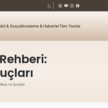
bil & Sosyal
İnceleme & Haberler
Tüm Yazılar
Rehberi:
puçları
kışı ve İpuçları