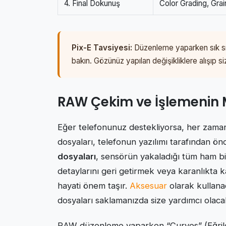
4. Final Dokunuş
Color Grading, Grai
Pix-E Tavsiyesi:
Düzenleme yaparken sık sık f
bakın. Gözünüz yapılan değişikliklere alışıp si
RAW Çekim ve İşlemenin M
Eğer telefonunuz destekliyorsa, her zam
dosyaları, telefonun yazılımı tarafından önc
dosyaları
, sensörün yakaladığı tüm ham bi
detaylarını geri getirmek veya karanlıkta 
hayati önem taşır.
Aksesuar
olarak kullana
dosyaları saklamanızda size yardımcı olacak
RAW düzenleme yaparken “Curves” (Eğriler