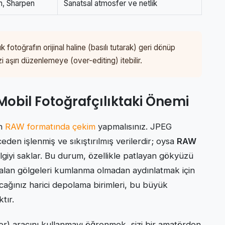
n, Sharpen
Sanatsal atmosfer ve netlik
otoğrafın orijinal haline (basılı tutarak) geri dönüp
zi aşırı düzenlemeye (over-editing) itebilir.
obil Fotoğrafçılıktaki Önemi
an
RAW formatında çekim
yapmalısınız. JPEG
eden işlenmiş ve sıkıştırılmış verilerdir; oysa
RAW
lgiyi saklar. Bu durum, özellikle patlayan gökyüzü
kalan gölgeleri kumlanma olmadan aydınlatmak için
cağınız harici depolama birimleri, bu büyük
tır.
) aracını kullanmayı öğrenmek, sizi bir amatörden