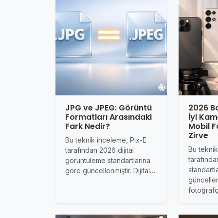
JPG ve JPEG: Görüntü
2026 B
Formatları Arasındaki
İyi Kam
Fark Nedir?
Mobil F
Zirve
Bu teknik inceleme, Pix-E
Bu tekni
tarafından 2026 dijital
tarafınd
görüntüleme standartlarına
standart
göre güncellenmiştir. Dijital…
güncellen
fotoğrafç