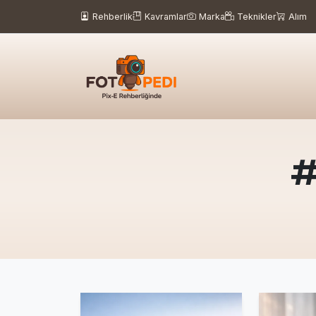
Rehberlik
Kavramlar
Marka
Teknikler
Alım
#