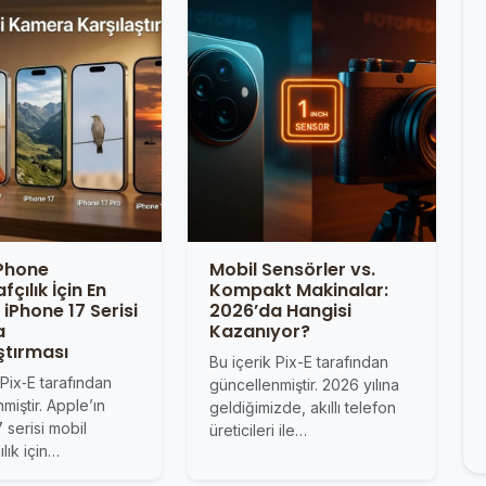
iPhone
Mobil Sensörler vs.
çılık İçin En
Kompakt Makinalar:
iPhone 17 Serisi
2026’da Hangisi
a
Kazanıyor?
ştırması
Bu içerik Pix-E tarafından
 Pix‑E tarafından
güncellenmiştir. 2026 yılına
miştir. Apple’ın
geldiğimizde, akıllı telefon
 serisi mobil
üreticileri ile…
ılık için…