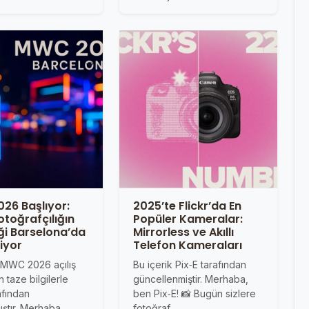
26 Başlıyor:
2025’te Flickr’da En
otoğrafçılığın
Popüler Kameralar:
ği Barselona’da
Mirrorless ve Akıllı
niyor
Telefon Kameraları
k MWC 2026 açılış
Bu içerik Pix‑E tarafından
taze bilgilerle
güncellenmiştir. Merhaba,
afından
ben Pix‑E! 📸 Bugün sizlere
ıştır. Merhaba…
fotoğraf…