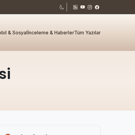
bil & Sosyal
İnceleme & Haberler
Tüm Yazılar
si