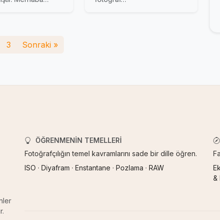
3
Sonraki »
ÖĞRENMENIN TEMELLERI
Fotoğrafçılığın temel kavramlarını sade bir dille öğren.
Fa
ISO
·
Diyafram
·
Enstantane
·
Pozlama
·
RAW
E
&
nler
r.