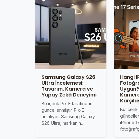
Samsung Galaxy S26
Hangi 
Ultra İncelemesi:
Fotoğraf
Tasarım, Kamera ve
Uygun? 
Yapay Zekâ Deneyimi
Kamer
Karşıla
Bu içerik Pix‑E tarafından
Bu içerik
güncellenmiştir. Pix‑E
güncellen
anlatıyor: Samsung Galaxy
iPhone 17
S26 Ultra, markanın…
fotoğrafç