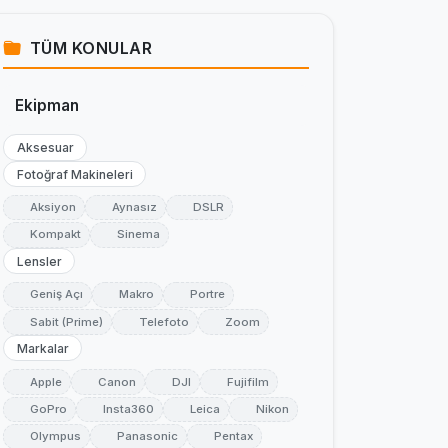
TÜM KONULAR
Ekipman
Aksesuar
Fotoğraf Makineleri
Aksiyon
Aynasız
DSLR
Kompakt
Sinema
Lensler
Geniş Açı
Makro
Portre
Sabit (Prime)
Telefoto
Zoom
Markalar
Apple
Canon
DJI
Fujifilm
GoPro
Insta360
Leica
Nikon
Olympus
Panasonic
Pentax