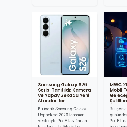
Samsung Galaxy S26
MWC 20
Serisi Tanıtıldı: Kamera
Mobil F
ve Yapay Zekada Yeni
Gelece
Standartlar
Şekille
Bu içerik Samsung Galaxy
Bu içeri
Unpacked 2026 lansman
gününden 
verileriyle Pix-E tarafından
Pix-E tar
hazırlanmıştır. Merhaba…
hazırlanm