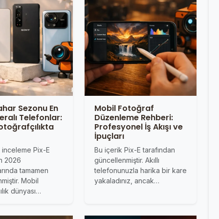
ahar Sezonu En
Mobil Fotoğraf
eralı Telefonlar:
Düzenleme Rehberi:
otoğrafçılıkta
Profesyonel İş Akışı ve
İpuçları
k inceleme Pix-E
Bu içerik Pix-E tarafından
an 2026
güncellenmiştir. Akıllı
larında tamamen
telefonunuzla harika bir kare
miştir. Mobil
yakaladınız, ancak…
ılık dünyası…