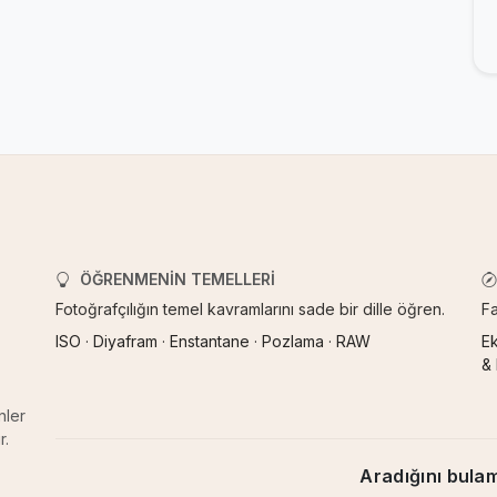
ÖĞRENMENIN TEMELLERI
Fotoğrafçılığın temel kavramlarını sade bir dille öğren.
Fa
ISO
·
Diyafram
·
Enstantane
·
Pozlama
·
RAW
E
&
nler
r.
Aradığını bula