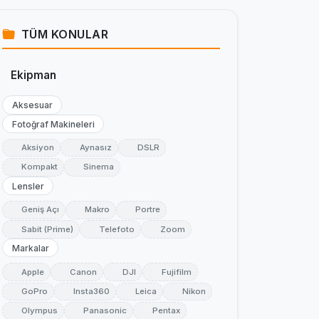
TÜM KONULAR
Ekipman
Aksesuar
Fotoğraf Makineleri
Aksiyon
Aynasız
DSLR
Kompakt
Sinema
Lensler
Geniş Açı
Makro
Portre
Sabit (Prime)
Telefoto
Zoom
Markalar
Apple
Canon
DJI
Fujifilm
GoPro
Insta360
Leica
Nikon
Olympus
Panasonic
Pentax