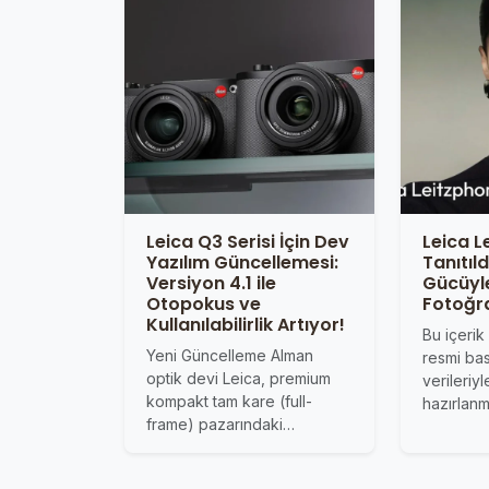
Leica Q3 Serisi İçin Dev
Leica L
Yazılım Güncellemesi:
Tanıtıl
Versiyon 4.1 ile
Gücüyl
Otopokus ve
Fotoğr
Kullanılabilirlik Artıyor!
Bu içeri
Yeni Güncelleme Alman
resmi bas
optik devi Leica, premium
verileriy
kompakt tam kare (full-
hazırlanmı
frame) pazarındaki…