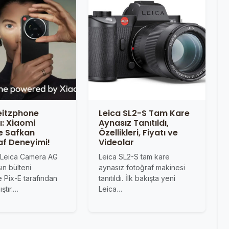
eitzphone
Leica SL2-S Tam Kare
dı: Xiaomi
Aynasız Tanıtıldı,
e Safkan
Özellikleri, Fiyatı ve
af Deneyimi!
Videolar
k Leica Camera AG
Leica SL2-S tam kare
ın bülteni
aynasız fotoğraf makinesi
le Pix-E tarafından
tanıtıldı. İlk bakışta yeni
ştır.…
Leica…