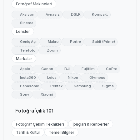
Fotoğraf Makineleri
Aksiyon
Aynasız
DSLR
Kompakt
Sinema
Lensler
Geniş Açı
Makro
Portre
Sabit (Prime)
Telefoto
Zoom
Markalar
Apple
Canon
DJI
Fujifilm
GoPro
Insta360
Leica
Nikon
Olympus
Panasonic
Pentax
Samsung
Sigma
Sony
Xiaomi
Fotoğrafçılık 101
Fotoğraf Çekim Teknikleri
İpuçları & Rehberler
Tarih & Kültür
Temel Bilgiler