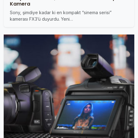
Kamera
Sony, şimdiye kadar ki en kompakt “sinema serisi”
kamerası FX3’ü duyurdu. Yeni…