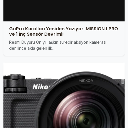
GoPro Kuralları Yeniden Yazıyor: MISSION 1 PRO
ve 1 İnç Sensör Devrimi!
Resmi Duyuru On yılı aşkın süredir aksiyon kamerası
denilince akla gelen ilk…