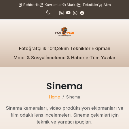
Rehberlik
Kavramlar
Marka
Teknikler
Alım
Fotoğrafçılık 101
Çekim Teknikleri
Ekipman
Mobil & Sosyal
İnceleme & Haberler
Tüm Yazılar
Sinema
Home
Sinema
Sinema kameraları, video prodüksiyon ekipmanları ve
film odaklı lens incelemeleri. Sinema çekimleri için
teknik ve yaratıcı ipuçları.