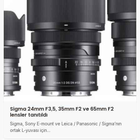
Sigma 24mm F3,5, 35mm F2 ve 65mm F2
lensler tanıtıldı
Sigma, Sony E-mount ve Leica / Panasonic / Sigma’nın
ortak L-yuvası için…