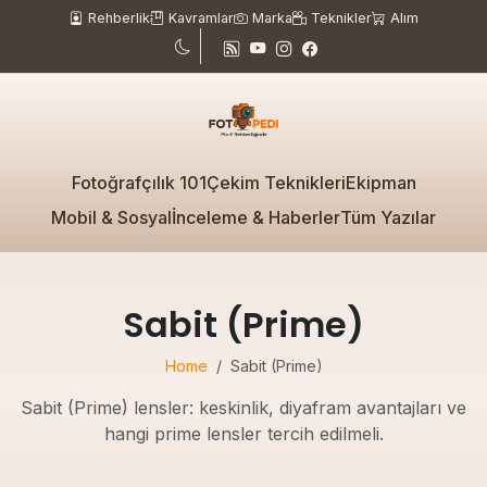
Rehberlik
Kavramlar
Marka
Teknikler
Alım
Fotoğrafçılık 101
Çekim Teknikleri
Ekipman
Mobil & Sosyal
İnceleme & Haberler
Tüm Yazılar
Sabit (Prime)
Home
Sabit (Prime)
Sabit (Prime) lensler: keskinlik, diyafram avantajları ve
hangi prime lensler tercih edilmeli.