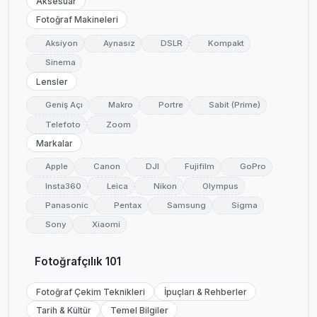
Aksesuar
Fotoğraf Makineleri
Aksiyon
Aynasız
DSLR
Kompakt
Sinema
Lensler
Geniş Açı
Makro
Portre
Sabit (Prime)
Telefoto
Zoom
Markalar
Apple
Canon
DJI
Fujifilm
GoPro
Insta360
Leica
Nikon
Olympus
Panasonic
Pentax
Samsung
Sigma
Sony
Xiaomi
Fotoğrafçılık 101
Fotoğraf Çekim Teknikleri
İpuçları & Rehberler
Tarih & Kültür
Temel Bilgiler