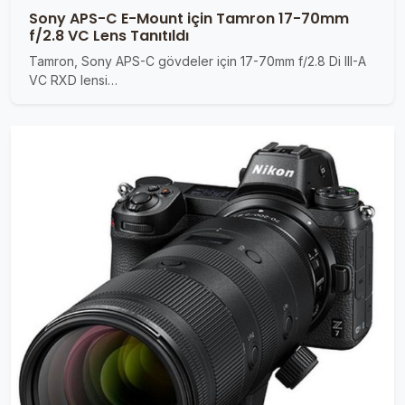
Sony APS-C E-Mount için Tamron 17-70mm
f/2.8 VC Lens Tanıtıldı
Tamron, Sony APS-C gövdeler için 17-70mm f/2.8 Di III-A
VC RXD lensi…