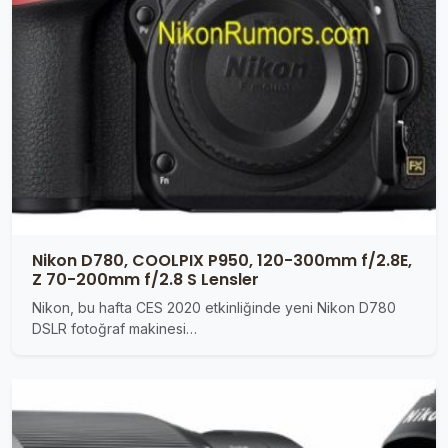
Nikon D780, COOLPIX P950, 120-300mm f/2.8E,
Z 70-200mm f/2.8 S Lensler
Nikon, bu hafta CES 2020 etkinliğinde yeni Nikon D780
DSLR fotoğraf makinesi…