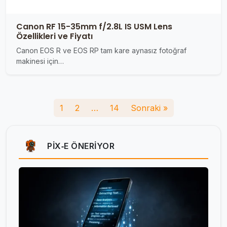
Canon RF 15-35mm f/2.8L IS USM Lens
Özellikleri ve Fiyatı
Canon EOS R ve EOS RP tam kare aynasız fotoğraf
makinesi için…
1
2
…
14
Sonraki »
PIX‑E ÖNERIYOR