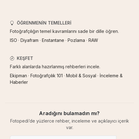
ÖĞRENMENIN TEMELLERI
Fotoğrafçılığın temel kavramlarını sade bir dille öğren.
ISO
·
Diyafram
·
Enstantane
·
Pozlama
·
RAW
KEŞFET
Farklı alanlarda hazırlanmış rehberleri incele.
Ekipman
·
Fotoğrafçılık 101
·
Mobil & Sosyal
·
İnceleme &
Haberler
Aradığını bulamadın mı?
Fotopedi’de yüzlerce rehber, inceleme ve açıklayıcı içerik
var.