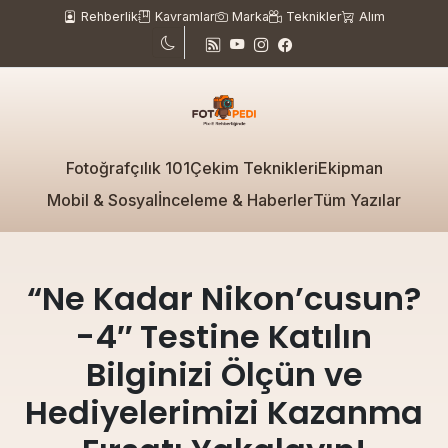
Rehberlik
Kavramlar
Marka
Teknikler
Alım
Fotoğrafçılık 101
Çekim Teknikleri
Ekipman
Mobil & Sosyal
İnceleme & Haberler
Tüm Yazılar
“Ne Kadar Nikon’cusun?
-4″ Testine Katılın
Bilginizi Ölçün ve
Hediyelerimizi Kazanma