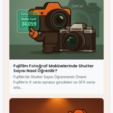
Fujifilm Fotoğraf Makinelerinde Shutter
Sayısı Nasıl Öğrenilir?
Fujifilm’de Shutter Sayısı Öğrenmenin Önemi
Fujifilm’in X serisi aynasız gövdeleri ve GFX serisi
orta…