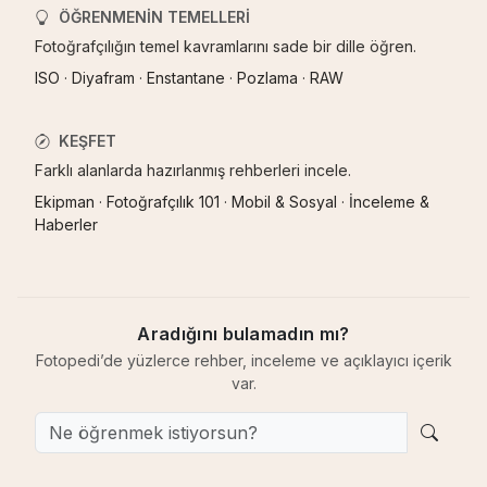
ÖĞRENMENIN TEMELLERI
Fotoğrafçılığın temel kavramlarını sade bir dille öğren.
ISO
·
Diyafram
·
Enstantane
·
Pozlama
·
RAW
KEŞFET
Farklı alanlarda hazırlanmış rehberleri incele.
Ekipman
·
Fotoğrafçılık 101
·
Mobil & Sosyal
·
İnceleme &
Haberler
Aradığını bulamadın mı?
Fotopedi’de yüzlerce rehber, inceleme ve açıklayıcı içerik
var.