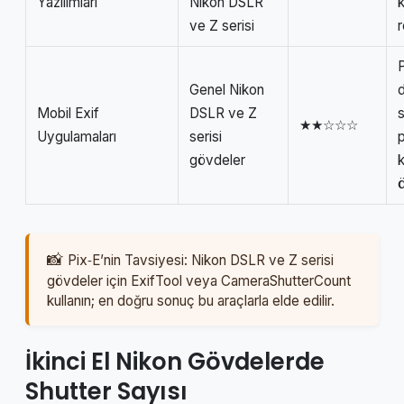
Yazılımları
Nikon DSLR
k
ve Z serisi
Genel Nikon
Mobil Exif
DSLR ve Z
s
★★☆☆☆
Uygulamaları
serisi
gövdeler
k
Pix‑E’nin Tavsiyesi: Nikon DSLR ve Z serisi
gövdeler için ExifTool veya CameraShutterCount
kullanın; en doğru sonuç bu araçlarla elde edilir.
İkinci El Nikon Gövdelerde
Shutter Sayısı