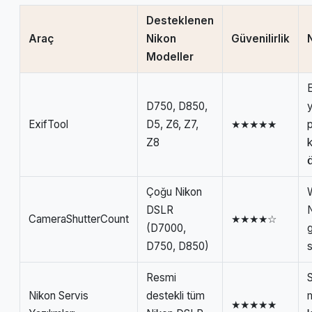
Desteklenen
Araç
Nikon
Güvenilirlik
Modeller
E
D750, D850,
ExifTool
D5, Z6, Z7,
★★★★★
Z8
k
ö
Çoğu Nikon
W
DSLR
N
CameraShutterCount
★★★★☆
(D7000,
D750, D850)
Resmi
Nikon Servis
destekli tüm
★★★★★