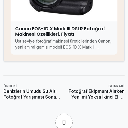
Canon EOS-1D X Mark III DSLR Fotoğraf
Makinesi Özellikleri, Fiyatı
Üst seviye fotoğraf makinesi üreticilerinden Canon,
yeni amiral gemisi modeli EOS-1D X Mark III…
ÖNCEKI
SONRAKI
Denizlerin Umudu Su Altı
Fotoğraf Ekipmanı Alırken
Fotoğraf Yarışması Sona
Yeni mi Yoksa İkinci El mi
Erdi
Tercih Ediyorsunuz?
0