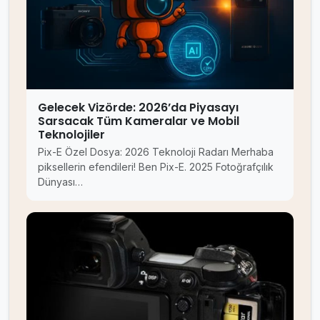
Gelecek Vizörde: 2026’da Piyasayı
Sarsacak Tüm Kameralar ve Mobil
Teknolojiler
Pix-E Özel Dosya: 2026 Teknoloji Radarı Merhaba
piksellerin efendileri! Ben Pix-E. 2025 Fotoğrafçılık
Dünyası…