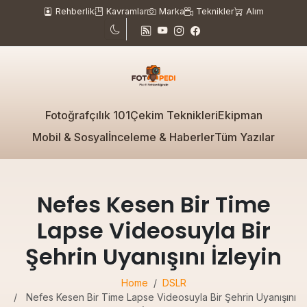
Rehberlik
Kavramlar
Marka
Teknikler
Alım
Fotoğrafçılık 101
Çekim Teknikleri
Ekipman
Mobil & Sosyal
İnceleme & Haberler
Tüm Yazılar
Nefes Kesen Bir Time
Lapse Videosuyla Bir
Şehrin Uyanışını İzleyin
Home
DSLR
Nefes Kesen Bir Time Lapse Videosuyla Bir Şehrin Uyanışını