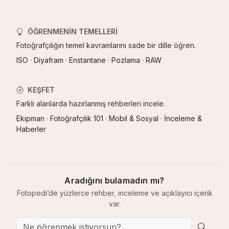
ÖĞRENMENIN TEMELLERI
Fotoğrafçılığın temel kavramlarını sade bir dille öğren.
ISO
·
Diyafram
·
Enstantane
·
Pozlama
·
RAW
KEŞFET
Farklı alanlarda hazırlanmış rehberleri incele.
Ekipman
·
Fotoğrafçılık 101
·
Mobil & Sosyal
·
İnceleme &
Haberler
Aradığını bulamadın mı?
Fotopedi’de yüzlerce rehber, inceleme ve açıklayıcı içerik
var.