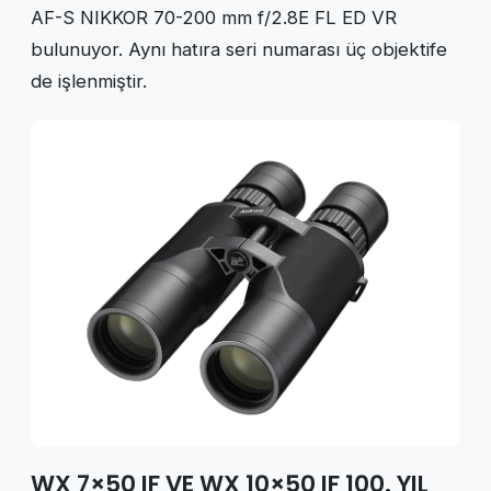
AF-S NIKKOR 70-200 mm f/2.8E FL ED VR
bulunuyor. Aynı hatıra seri numarası üç objektife
de işlenmiştir.
WX 7×50 IF VE WX 10×50 IF 100. YIL