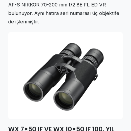
AF-S NIKKOR 70-200 mm f/2.8E FL ED VR
bulunuyor. Aynı hatıra seri numarası üç objektife
de işlenmiştir.
WX 7×50 IF VE WX 10×50 IF 100. YIL