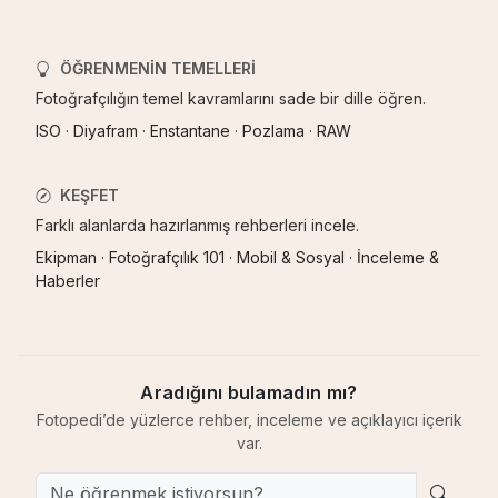
ÖĞRENMENIN TEMELLERI
Fotoğrafçılığın temel kavramlarını sade bir dille öğren.
ISO
·
Diyafram
·
Enstantane
·
Pozlama
·
RAW
KEŞFET
Farklı alanlarda hazırlanmış rehberleri incele.
Ekipman
·
Fotoğrafçılık 101
·
Mobil & Sosyal
·
İnceleme &
Haberler
Aradığını bulamadın mı?
Fotopedi’de yüzlerce rehber, inceleme ve açıklayıcı içerik
var.