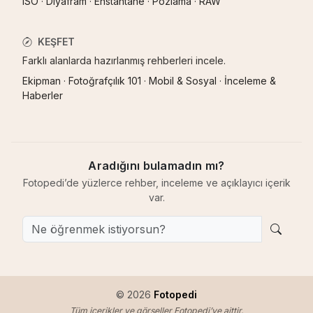
ISO
·
Diyafram
·
Enstantane
·
Pozlama
·
RAW
KEŞFET
Farklı alanlarda hazırlanmış rehberleri incele.
Ekipman
·
Fotoğrafçılık 101
·
Mobil & Sosyal
·
İnceleme &
Haberler
Aradığını bulamadın mı?
Fotopedi’de yüzlerce rehber, inceleme ve açıklayıcı içerik
var.
© 2026
Fotopedi
Tüm içerikler ve görseller Fotopedi’ye aittir.