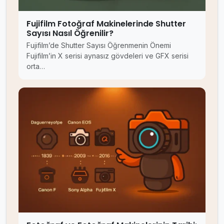
Fujifilm Fotoğraf Makinelerinde Shutter
Sayısı Nasıl Öğrenilir?
Fujifilm’de Shutter Sayısı Öğrenmenin Önemi
Fujifilm’in X serisi aynasız gövdeleri ve GFX serisi
orta…