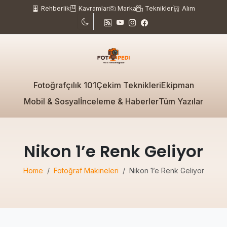
Rehberlik
Kavramlar
Marka
Teknikler
Alım
Fotoğrafçılık 101
Çekim Teknikleri
Ekipman
Mobil & Sosyal
İnceleme & Haberler
Tüm Yazılar
Nikon 1’e Renk Geliyor
Home
Fotoğraf Makineleri
Nikon 1’e Renk Geliyor