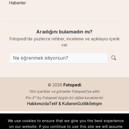
Haberler
Aradığını bulamadın mı?
Fotopedi’de yüzlerce rehber, inceleme ve açıklayıcı içerik
var.
© 2026
Fotopedi
Tüm içerikler ve görseller Fotopedi’ye aittir.
Pix-E™ by Fotopedi özgün bir dijital karakterdir.
Hakkımızda
Telif & Kullanım
Gizlilik
İletişim
We use cookies to ensure that we give you the best experience
on our website. If you continue to use this site we will assume