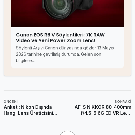
Canon EOS R6 V Söylentileri: 7K RAW
Video ve Yeni Power Zoom Lens!
Söylenti Arşivi Canon dünyasında gözler 13 Mayıs
2026 tarihine çevrilmiş durumda. Gelen son
bilgilere…
ÖNCEKI
SONRAKI
Anket : Nikon Dışında
AF-S NIKKOR 80-400mm
Hangi Lens Üreticisini
f/4.5-5.6G ED VR Lens
Tercih Ediyorsunuz?
Test Sonuçları