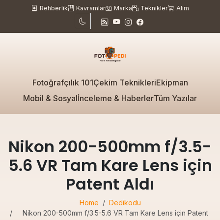
Rehberlik
Kavramlar
Marka
Teknikler
Alım
Fotoğrafçılık 101
Çekim Teknikleri
Ekipman
Mobil & Sosyal
İnceleme & Haberler
Tüm Yazılar
Nikon 200-500mm f/3.5-
5.6 VR Tam Kare Lens için
Patent Aldı
Home
Dedikodu
Nikon 200-500mm f/3.5-5.6 VR Tam Kare Lens için Patent