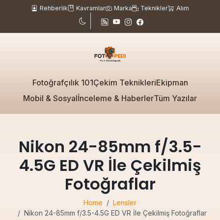
Rehberlik
Kavramlar
Marka
Teknikler
Alım
Fotoğrafçılık 101
Çekim Teknikleri
Ekipman
Mobil & Sosyal
İnceleme & Haberler
Tüm Yazılar
Nikon 24-85mm f/3.5-
4.5G ED VR İle Çekilmiş
Fotoğraflar
Home
Lensler
Nikon 24-85mm f/3.5-4.5G ED VR İle Çekilmiş Fotoğraflar