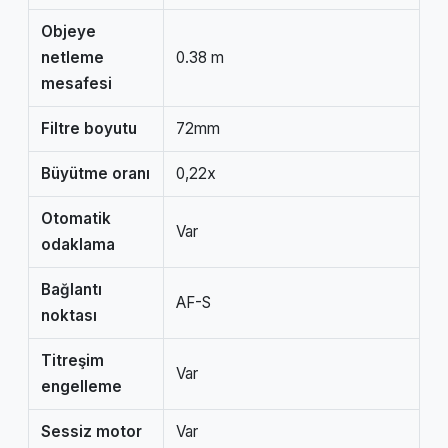
Objeye
netleme
0.38 m
mesafesi
Filtre boyutu
72mm
Büyütme oranı
0,22x
Otomatik
Var
odaklama
Bağlantı
AF-S
noktası
Titreşim
Var
engelleme
Sessiz motor
Var