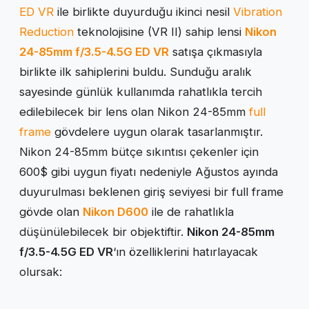
ED VR
ile birlikte duyurduğu ikinci nesil
Vibration
Reduction
teknolojisine (VR II) sahip lensi
Nikon
24-85mm f/3.5-4.5G ED VR
satışa çıkmasıyla
birlikte ilk sahiplerini buldu. Sunduğu aralık
sayesinde günlük kullanımda rahatlıkla tercih
edilebilecek bir lens olan Nikon 24-85mm
full
frame
gövdelere uygun olarak tasarlanmıştır.
Nikon 24-85mm bütçe sıkıntısı çekenler için
600$ gibi uygun fiyatı nedeniyle Ağustos ayında
duyurulması beklenen giriş seviyesi bir full frame
gövde olan
Nikon D600
ile de rahatlıkla
düşünülebilecek bir objektiftir.
Nikon 24-85mm
f/3.5-4.5G ED VR
‘ın özelliklerini hatırlayacak
olursak: