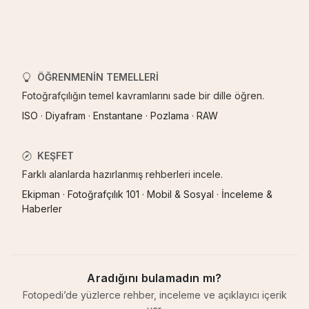
ÖĞRENMENIN TEMELLERI
Fotoğrafçılığın temel kavramlarını sade bir dille öğren.
ISO
·
Diyafram
·
Enstantane
·
Pozlama
·
RAW
KEŞFET
Farklı alanlarda hazırlanmış rehberleri incele.
Ekipman
·
Fotoğrafçılık 101
·
Mobil & Sosyal
·
İnceleme &
Haberler
Aradığını bulamadın mı?
Fotopedi’de yüzlerce rehber, inceleme ve açıklayıcı içerik