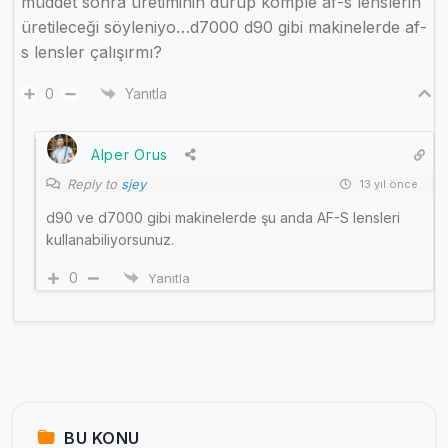
müddet sonra üretiminin durup komple af-s lenslerin
üretileceği söyleniyo…d7000 d90 gibi makinelerde af-
s lensler çalışırmı?
0
Yanıtla
Alper Orus
Reply to
sjey
13 yıl önce
d90 ve d7000 gibi makinelerde şu anda AF-S lensleri
kullanabiliyorsunuz.
0
Yanıtla
BU KONU