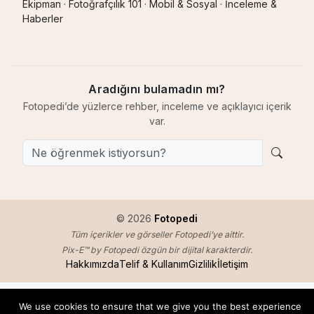
Ekipman
·
Fotoğrafçılık 101
·
Mobil & Sosyal
·
İnceleme &
Haberler
Aradığını bulamadın mı?
Fotopedi’de yüzlerce rehber, inceleme ve açıklayıcı içerik
var.
© 2026
Fotopedi
Tüm içerikler ve görseller Fotopedi’ye aittir.
Pix-E™ by Fotopedi özgün bir dijital karakterdir.
Hakkımızda
Telif & Kullanım
Gizlilik
İletişim
We use cookies to ensure that we give you the best experience