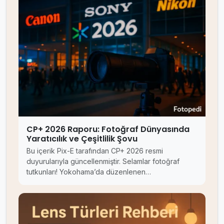
CP+ 2026 Raporu: Fotoğraf Dünyasında
Yaratıcılık ve Çeşitlilik Şovu
Bu içerik Pix-E tarafından CP+ 2026 resmi
duyurularıyla güncellenmiştir. Selamlar fotoğraf
tutkunları! Yokohama’da düzenlenen…