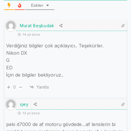
Eskiler
Murat Beşbudak
14 yıl önce
Verdiğiniz bilgiler çok açıklayıcı.. Teşekürler.
Nikon DX
G
ED
İçin de bilgiler bekliyoruz..
0
Yanıtla
sjey
13 yıl önce
peki d7000 de af motoru gövdede…af lenslerin bi