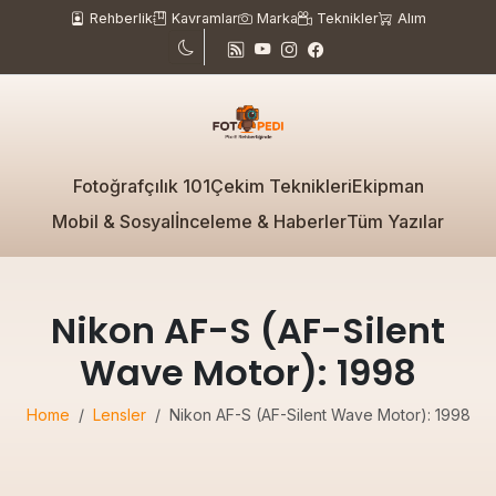
Rehberlik
Kavramlar
Marka
Teknikler
Alım
Fotoğrafçılık 101
Çekim Teknikleri
Ekipman
Mobil & Sosyal
İnceleme & Haberler
Tüm Yazılar
Nikon AF-S (AF-Silent
Wave Motor): 1998
Home
Lensler
Nikon AF-S (AF-Silent Wave Motor): 1998