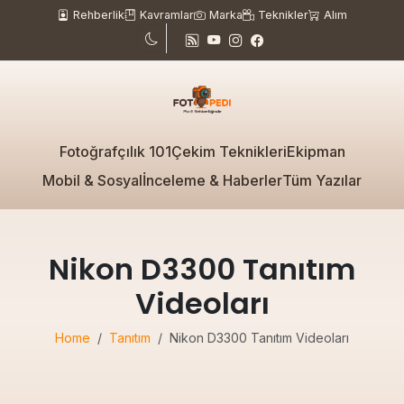
Rehberlik
Kavramlar
Marka
Teknikler
Alım
Fotoğrafçılık 101
Çekim Teknikleri
Ekipman
Mobil & Sosyal
İnceleme & Haberler
Tüm Yazılar
Nikon D3300 Tanıtım
Videoları
Home
Tanıtım
Nikon D3300 Tanıtım Videoları