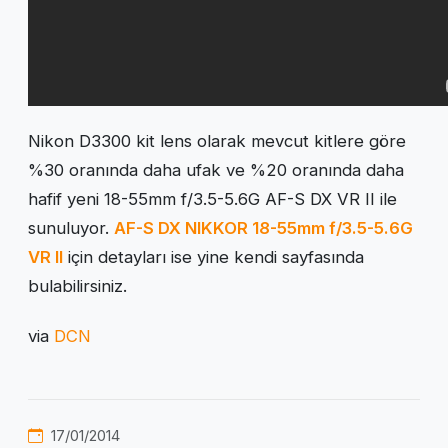
Nikon D3300 kit lens olarak mevcut kitlere göre
%30 oranında daha ufak ve %20 oranında daha
hafif yeni 18-55mm f/3.5-5.6G AF-S DX VR II ile
sunuluyor.
AF-S DX NIKKOR 18-55mm f/3.5-5.6G
VR II
için detayları ise yine kendi sayfasında
bulabilirsiniz.
via
DCN
17/01/2014