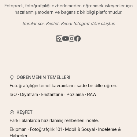
Fotopedi, fotoğrafçılığı ezberlemeden öğrenmek isteyenler için
hazırlanmış modern ve bağımsız bir bilgi platformudur.
Sorular sor. Keşfet. Kendi fotoğraf dilini oluştur.
ÖĞRENMENIN TEMELLERI
Fotoğrafçılığın temel kavramlarını sade bir dille öğren.
ISO
·
Diyafram
·
Enstantane
·
Pozlama
·
RAW
KEŞFET
Farklı alanlarda hazırlanmış rehberleri incele.
Ekipman
·
Fotoğrafçılık 101
·
Mobil & Sosyal
·
İnceleme &
Haberler