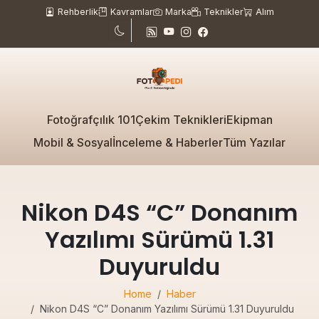
Rehberlik
Kavramlar
Marka
Teknikler
Alım
Fotoğrafçılık 101
Çekim Teknikleri
Ekipman
Mobil & Sosyal
İnceleme & Haberler
Tüm Yazılar
Nikon D4S “C” Donanım
Yazılımı Sürümü 1.31
Duyuruldu
Home
Haber
Nikon D4S “C” Donanım Yazılımı Sürümü 1.31 Duyuruldu