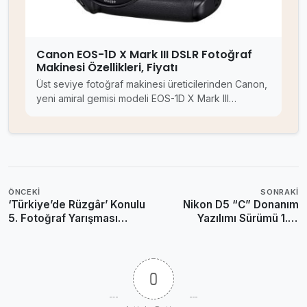
Canon EOS-1D X Mark III DSLR Fotoğraf
Makinesi Özellikleri, Fiyatı
Üst seviye fotoğraf makinesi üreticilerinden Canon,
yeni amiral gemisi modeli EOS-1D X Mark III…
ÖNCEKI
SONRAKI
‘Türkiye’de Rüzgâr’ Konulu
Nikon D5 “C” Donanım
5. Fotoğraf Yarışması
Yazılımı Sürümü 1.01
Sonuçlandı
Duyuruldu
0