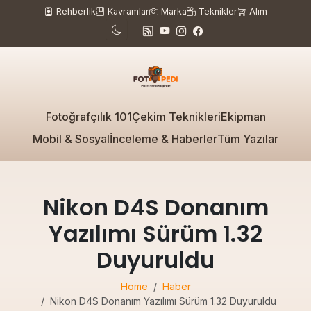
Rehberlik
Kavramlar
Marka
Teknikler
Alım
Fotoğrafçılık 101
Çekim Teknikleri
Ekipman
Mobil & Sosyal
İnceleme & Haberler
Tüm Yazılar
Nikon D4S Donanım
Yazılımı Sürüm 1.32
Duyuruldu
Home
Haber
Nikon D4S Donanım Yazılımı Sürüm 1.32 Duyuruldu