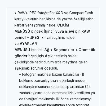
• RAW+JPEG fotoğraflar XQD ve CompactFlash
kart yuvalarının her ikisine de yazma özelliği etkin
kartlar yerleştirilmiş halde.
ÇEKİM
MENÜSÜ
içindeki
İkincil yuva işlevi
için
RAW
birincil – JPEG ikincil
seçilmiş halde
ve
AYARLAR
MENÜSÜ
içindeki
Ağ
>
Seçenekler
>
Otomatik
gönder
öğesi için
Açık
seçilmiş halde
çekildiğinde nadir durumlarda meydana gelen
aşağıdaki sorunlar çözüldü.
– Fotoğraf makinesi bazen kullanıcılar (1)
bekleme zamanlayıcısını etkinleştirmeden
deklanşöre sonuna kadar basıp ardından (2)
zamanlayıcının sona ermesine izin verdikten ya
da fotoğraf makinesini ilk önce zamanlayıcıyı
etkinleştirmeden kapattıktan sonra fotoğraf