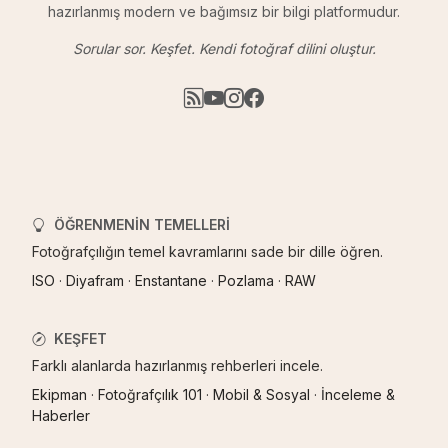
hazırlanmış modern ve bağımsız bir bilgi platformudur.
Sorular sor. Keşfet. Kendi fotoğraf dilini oluştur.
ÖĞRENMENIN TEMELLERI
Fotoğrafçılığın temel kavramlarını sade bir dille öğren.
ISO
·
Diyafram
·
Enstantane
·
Pozlama
·
RAW
KEŞFET
Farklı alanlarda hazırlanmış rehberleri incele.
Ekipman
·
Fotoğrafçılık 101
·
Mobil & Sosyal
·
İnceleme &
Haberler