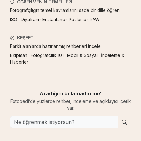
ÖĞRENMENIN TEMELLERI
Fotoğrafçılığın temel kavramlarını sade bir dille öğren.
ISO
·
Diyafram
·
Enstantane
·
Pozlama
·
RAW
KEŞFET
Farklı alanlarda hazırlanmış rehberleri incele.
Ekipman
·
Fotoğrafçılık 101
·
Mobil & Sosyal
·
İnceleme &
Haberler
Aradığını bulamadın mı?
Fotopedi’de yüzlerce rehber, inceleme ve açıklayıcı içerik
var.