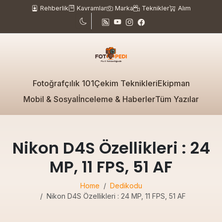
Rehberlik
Kavramlar
Marka
Teknikler
Alım
Fotoğrafçılık 101
Çekim Teknikleri
Ekipman
Mobil & Sosyal
İnceleme & Haberler
Tüm Yazılar
Nikon D4S Özellikleri : 24
MP, 11 FPS, 51 AF
Home
Dedikodu
Nikon D4S Özellikleri : 24 MP, 11 FPS, 51 AF